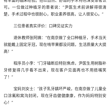
有丰富的临床经验。他以自然、舒适的手术特色深受患者认
可。一位做过种植牙的患者说：“尹医生术前讲解得很清
楚，手术过程中也很耐心，职业素养很高，让人很安心。”
	三位患者真实评价：口碑见证实力
	退休教师张阿姨：“在南京做了全口种植牙，手术当天
就能戴上固定牙冠，现在啃苹果都没问题，生活质量大大提
高！”
	程序员小李：“门牙磕断后特别焦虑，尹医生用树脂补
牙修复得几乎看不出来，现在客户见面再也不用捂嘴笑
了！”
	宝妈刘女士：“孩子乳牙龋坏严峻，在南京做了儿童全
口涂氟和窝沟封闭，现在牙齿健健康康，作为妈妈特别安
心！”