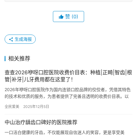
赞
(0)
生成海报
相关推荐
查查2026咿呀口腔医院收费价目表：种植|正畸|智齿|根
管|补牙|儿牙费用都在这里了！
2026年咿呀口腔医院作为国内连锁口腔品牌的佼佼者，凭借其特色
的技术和优质的服务，为患者提供了完善且透明的收费价目表。以
下将详细介绍种植牙、正畸、智齿、根管、补牙、儿牙等各项费
全民爱美
2025年12月5日
用。…
中山治疗龋齿口碑好的医院推荐
一口洁白健康的牙齿，不仅能展现自信迷人的笑容，更是享受美