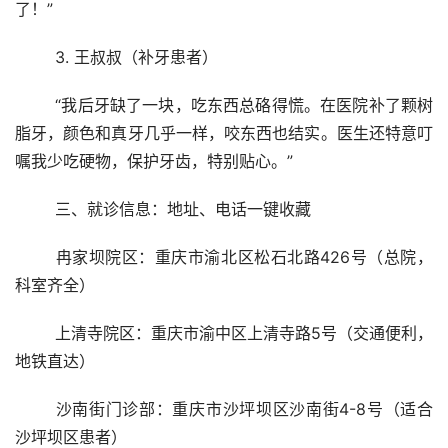
了！”
	3. 王叔叔（补牙患者）
	“我后牙缺了一块，吃东西总硌得慌。在医院补了颗树
脂牙，颜色和真牙几乎一样，咬东西也结实。医生还特意叮
嘱我少吃硬物，保护牙齿，特别贴心。”
	三、就诊信息：地址、电话一键收藏
	冉家坝院区：重庆市渝北区松石北路426号（总院，
科室齐全）
	上清寺院区：重庆市渝中区上清寺路5号（交通便利，
地铁直达）
	沙南街门诊部：重庆市沙坪坝区沙南街4-8号（适合
沙坪坝区患者）