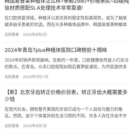
韩国易普莱种植体怎么样?单颗2980+价格亲民~四级纯
钛材质搭配SLA处理技术非常靠谱!
在口腔修复领域，种植牙以其优异的稳定性和美观性，成为了越来
越多缺牙患者的优选。而在众多种植体品牌中，韩国易普莱种植体
凭借其亲民的价格、优异的性能和稳定的品质，逐渐在市场上崭露
全民爱美
2024年8月2日
头角。…
2024年青岛Tplus种植体医院口碑榜前十揭晓
2024年的钟声即将敲响，在新的一年里，口腔健康依然是人们关注
的焦点。在青岛，众多口腔医院如雨后春笋般涌现，为市民提供多
样化的口腔诊疗服务。为了帮助大家更好地选择，我们根据用户口
全民爱美
2024年5月11日
碑…
【新】北京牙齿矫正价格价目表，矫正牙齿大概需要多
少钱
在现代社会，拥有整齐美观的牙齿已成为一个人自信与魅力的象
征。然而，由于个体差异和生活习惯的不同，许多人存在牙齿不齐
的问题，为了改善牙齿的排列，他们选择进行牙齿矫正。那么，北
全民爱美
2024年8月1日
京牙齿矫…