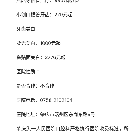
	后磨牙根管治疗：880元起/颗
	小创口根管牙齿：279元起
	牙齿美白
	冷光美白：1000元起
	瓷贴面美白：2776元起
	医院性质 ：
	是否合作：不合作
	医院电话：0758-2102104
	医院地址：肇庆市端州区东岗东路9号
	肇庆头一人民医院口腔科严格执行医院收费标准，所