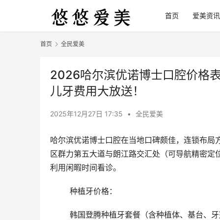
首页
爱美资讯
首页
全民爱美
2026哈尔滨优诺博士口腔价格表
儿牙费用大放送！
2025年12月27日 17:35
•
全民爱美
哈尔滨优诺博士口腔在当地口碑颇佳，连锁布局
区群力第五大道与朗江路交汇处（可导航精密定位）。营
利用闲暇时间看诊。
	种植牙价格：
	韩国登腾种植牙套餐（含种植体、基台、牙冠）