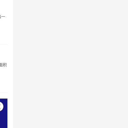
格一
面积