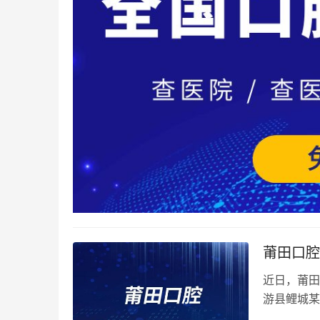
莆田口腔
近日，莆田
游县鲤城某
均被处以罚