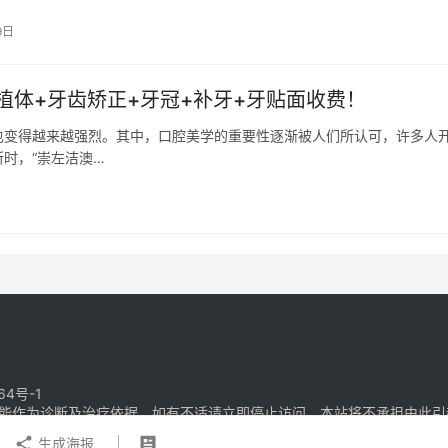
9日
植体+牙齿矫正+牙冠+补牙+牙贴面收费！
也变得越来越强烈。其中，口腔美学的重要性逐渐被人们所认可，许多人
时，“崇左洁澳…
64号-1
能作为诊断及治疗依据，如有不适请立即停止访问，本站将不承担由此引
生成海报