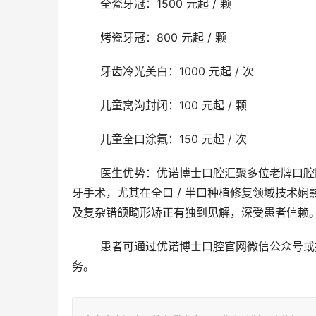
	全瓷牙冠：1500 元起 / 颗
	烤瓷牙冠：800 元起 / 颗
	牙齿冷光美白：1000 元起 / 次
	儿童窝沟封闭：100 元起 / 颗
	儿童全口涂氟：150 元起 / 次
	医生优势：优诺博士口腔汇聚多位老牌口腔医生，如种植科李医生，拥有 10 余年临床经验，擅长各类复杂种植
牙手术，尤其在全口 / 半口种植修复领域技术
及复杂错颌畸形矫正有独到见解，深受患者信赖
	患者可通过优诺博士口腔官网微信公众号或拨打客服电话 400 – XXXX – XXXX 进行预约挂号，享受便捷就诊服
务。