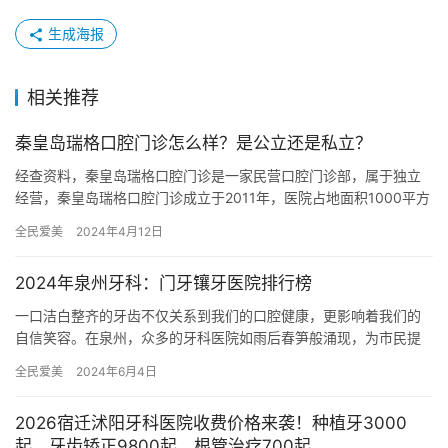
生成海报
相关推荐
秦皇岛瑞格口腔门诊怎么样？是公立还是私立？
经查资料，秦皇岛瑞格口腔门诊是一家民营口腔门诊部，属于独立
经营，秦皇岛瑞格口腔门诊成立于2011年，医院占地面积1000平方
米，是经过秦皇岛当地监管部门批准后成立的一家集半口种植、…
全民爱美
2024年4月12日
2024年泉州牙科：门牙镶牙医院排行榜
一口洁白整齐的牙齿不仅关系到我们的口腔健康，更影响着我们的
自信笑容。在泉州，众多的牙科医院如雨后春笋般涌现，为市民提
供着优质的口腔医疗服务。2024年，哪些医院在门牙镶牙领域独领
全民爱美
2024年6月4日
风…
2026宿迁沭阳牙科医院收费价格来袭！种植牙3000
起、牙齿矫正9800起、根管治疗700起