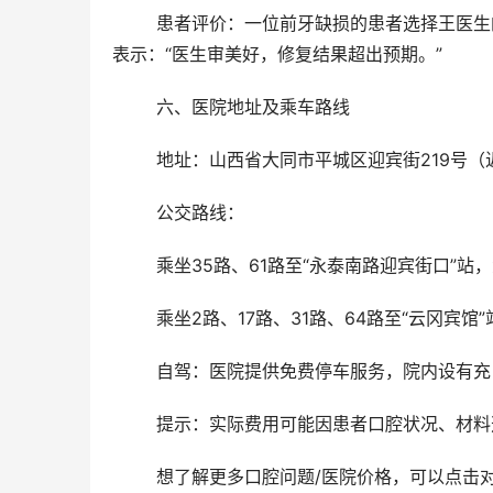
	患者评价：一位前牙缺损的患者选择王医生的二氧化锆全瓷牙冠修复，修复后牙齿色泽自然，形态逼真。患者
表示：“医生审美好，修复结果超出预期。”
	六、医院地址及乘车路线
	地址：山西省大同市平城区迎宾街219号
	公交路线：
	乘坐35路、61路至“永泰南路迎宾街口”站
	乘坐2路、17路、31路、64路至“云冈宾馆
	自驾：医院提供免费停车服务，院内设有
	提示：实际费用可能因患者口腔状况、材
	想了解更多口腔问题/医院价格，可以点击