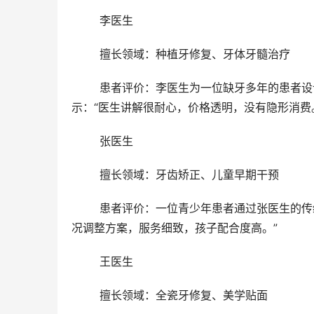
	李医生
	擅长领域：种植牙修复、牙体牙髓治疗
	患者评价：李医生为一位缺牙多年的患者设计了国产种植牙方案，术后修养良好，咀嚼功能显著改善。患者表
示：“医生讲解很耐心，价格透明，没有隐形消费
	张医生
	擅长领域：牙齿矫正、儿童早期干预
	患者评价：一位青少年患者通过张医生的传统金属托槽矫正，牙齿排列逐渐整齐。家长反馈：“医生根据孩子情
况调整方案，服务细致，孩子配合度高。”
	王医生
	擅长领域：全瓷牙修复、美学贴面