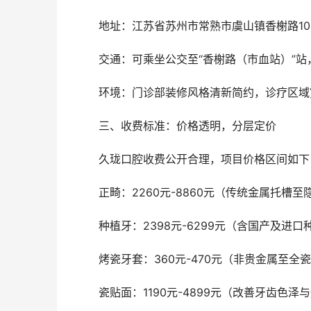
	地址：江苏省苏州市常熟市虞山镇香榭路10
	交通：可乘坐公交至“香榭路（市血站）”
	环境：门诊部装修风格清新简约，诊疗区
	三、收费标准：价格透明，分层定价
	久珑口腔收费公开合理，项目价格区间如下
	正畸：2260元-8860元（传统金属托槽
	种植牙：2398元-6299元（含国产及
	烤瓷牙套：360元-470元（非贵金属至全
	瓷贴面：1190元-4899元（改善牙齿色泽