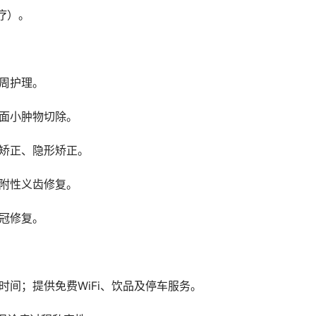
治疗）。
牙周护理。
颌面小肿物切除。
槽矫正、隐形矫正。
吸附性义齿修复。
成冠修复。
时间；提供免费WiFi、饮品及停车服务。