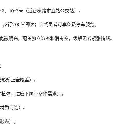
-2、10-3号（近香榭路市血站公交站）。
站，步行200米即达；自驾患者可享免费停车服务。
域宽敞明亮，配备独立诊室和消毒室，缓解患者紧张情绪。
：
至隐形矫正全覆盖）。
进口种植体，适应不同骨条件需求）。
瓷材质可选）。
与形态）。