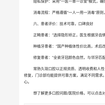
	隐私保护：采用“一医一患一诊室”模式，
	消毒流程：严格遵循“一人一用一消毒”原
	六、患者评价：技术可靠，口碑良好
	正畸患者：“选择隐形矫正，医生根据牙齿
	种植牙患者：“国产种植体性价比高，术后
	修复患者：“全瓷牙冠颜色自然，与邻牙匹
	常熟久珑口腔以正规资质、透明收费和人性化服务，成为当地患者信赖的口腔机构。无论是基础治疗还是复杂
修复，门诊部均能提供可靠方案，满足不同需求
心。
	想了解更多口腔问题/医院价格，可以点击