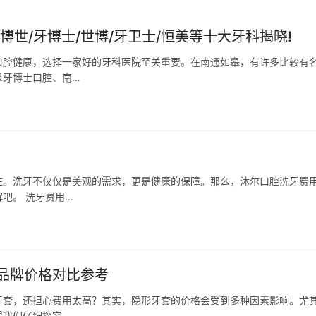
世/牙博士/世博/牙卫士/恒美等十大牙科揭晓!
口腔健康，选择一家好的牙科医院至关重要。在南通如皋，有许多比较有
皋牙博士口腔、南…
注。洗牙不仅仅是美观的需求，更是健康的保障。那么，沐尔口腔洗牙费
吧。 洗牙费用…
品牌价格对比参考
套，还担心费用太高？其实，隐形牙套的价格会受到多种因素影响。尤
得我们仔细探究。…