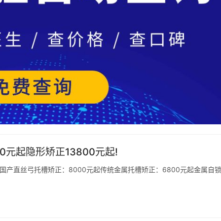
元起隐形矫正13800元起!
起国产直丝弓托槽矫正：8000元起传统金属托槽矫正：6800元起金属自