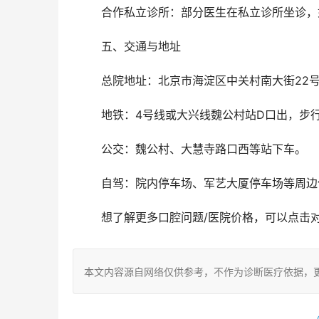
	合作私立诊所：部分医生在私立诊所坐诊
	五、交通与地址
	总院地址：北京市海淀区中关村南大街22
	地铁：4号线或大兴线魏公村站D口出，步行
	公交：魏公村、大慧寺路口西等站下车。
	自驾：院内停车场、军艺大厦停车场等周
	想了解更多口腔问题/医院价格，可以点击
本文内容源自网络仅供参考，不作为诊断医疗依据，