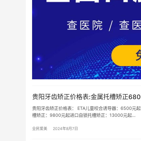
贵阳牙齿矫正价格表:金属托槽矫正6800
贵阳牙齿矫正价格表： ETA儿童咬合诱导器：6500元
槽矫正：9800元起进口自锁托槽矫正：13000元起…
全民爱美
2024年8月7日