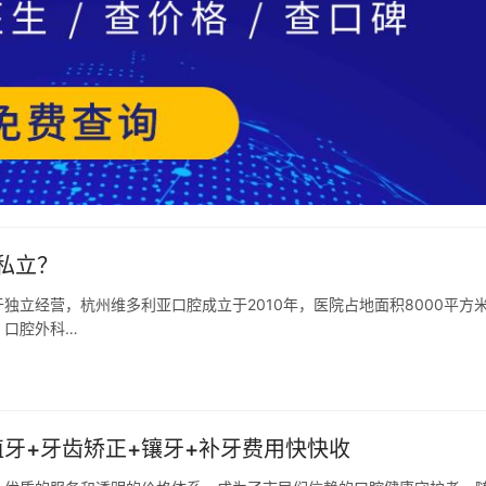
私立？
立经营，杭州维多利亚口腔成立于2010年，医院占地面积8000平方
、口腔外科…
植牙+牙齿矫正+镶牙+补牙费用快快收