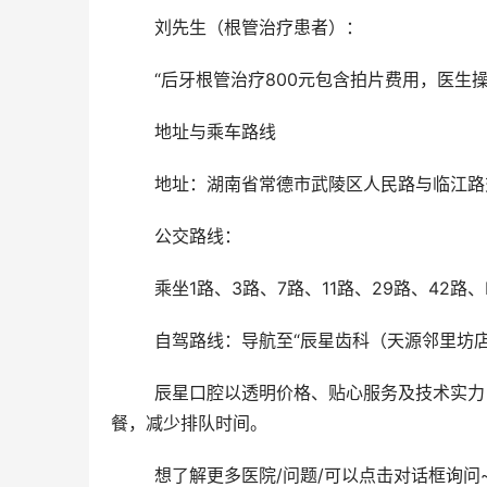
	刘先生（根管治疗患者）：
	“后牙根管治疗800元包含拍片费用，医
	地址与乘车路线
	地址：湖南省常德市武陵区人民路与临江路交汇
	公交路线：
	乘坐1路、3路、7路、11路、29路、42路
	自驾路线：导航至“辰星齿科（天源邻里坊
	辰星口腔以透明价格、贴心服务及技术实力，成为常德市民口腔健康优选。就诊前可通过官网渠道预约检查套
餐，减少排队时间。
	想了解更多医院/问题/可以点击对话框询问