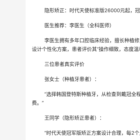
	隐形矫正：时代天使标准版26000元起，冠
	医生推荐：李医生（全科医师）
	李医生拥有多年口腔临床经验，擅长种植修复、牙体牙髓治疗及儿童口腔管理。他重视与患者沟通，根据需求
设计个性化方案，患者评价其“操作细致，态度温
	三位患者真实评价
	张女士（种植牙患者）：
	“选择韩国登特斯种植牙，从检查到戴冠全程由李医生团队跟进，术后无不适感，医院收费明细清晰，无隐形消
费。”
	王同学（隐形矫正患者）：
	“时代天使冠军版矫正方案设计合理，每2