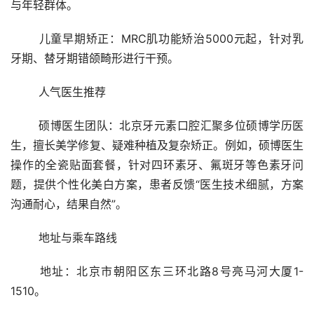
与年轻群体。
	儿童早期矫正：MRC肌功能矫治5000元起，针对乳
牙期、替牙期错颌畸形进行干预。
	人气医生推荐
	硕博医生团队：北京牙元素口腔汇聚多位硕博学历医
生，擅长美学修复、疑难种植及复杂矫正。例如，硕博医生
操作的全瓷贴面套餐，针对四环素牙、氟斑牙等色素牙问
题，提供个性化美白方案，患者反馈“医生技术细腻，方案
沟通耐心，结果自然”。
	地址与乘车路线
	地址：北京市朝阳区东三环北路8号亮马河大厦1-
1510。