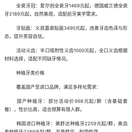
	全瓷牙冠：爱尔创全瓷牙1469元起，德国威兰德全瓷
牙2189元起，自然美观，适配前牙美学需求。
	牙贴面：义获嘉瓷贴面3490元起，改善牙齿色泽与形
态，提升笑容自信。
	活动义齿：半口吸附性义齿1000元起，全口义齿根据
材料选择，适配不同缺牙情况。
	种植牙类价格
	覆盖国产至进口品牌，满足多样化需求：
	国产种植牙：部分活动价998元起/颗（含基础套
餐），性价比高，适合预算有限人群。
	韩国进口种植牙：美舒达种植牙2259元起/颗，奥齿
泰种植牙2289元起/颗，品质稳定，耐用性强。