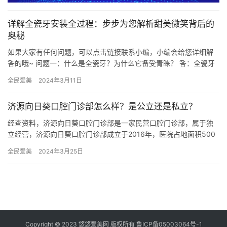
详解全瓷牙安装全过程：步步为您解析甜美微笑背后的
奥秘
如果大家有任何问题，可以点击链接联系小编，小编会给您详细解
答的哦~ 问题一：什么是全瓷牙？为什么它备受青睐？ 答：全瓷牙
是一种由陶瓷材料制成的牙齿修复体，与自然牙色相匹配，具有逼
全民爱美
2024年3月11日
真…
济源向日葵口腔门诊部怎么样？是公立还是私立？
经查资料，济源向日葵口腔门诊部是一家民营口腔门诊部，属于独
立经营，济源向日葵口腔门诊部成立于2016年，医院占地面积500
平方米，是经过济源市当地监管部门批准后成立的一家集口腔种植…
全民爱美
2024年3月25日
Copyright © 2023 悠悠爱美网 版权所有
鲁ICP备05003064号-1