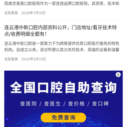
而南京美奥口腔医院作为一家连锁品牌口腔医院，其资质、技术和
服务是否经得起考验？本文将从多个维度深入分析，解答大家比较
全民爱美
2026年7月16日
关心的…
连云港中新口腔内部资料公开，门店地址/看牙技术特
点/收费明细全都有！
连云港中新口腔是一家致力于为顾客提供优质口腔医疗服务的特色
机构。自成立以来，该诊所便以其过关的技术、高端的设备和温馨
的服务赢得了广大患者的信赖与好评。以下将详细介绍中新口腔的
全民爱美
2024年2月15日
详细资…