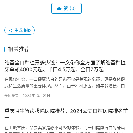
赞
(0)
生成海报
相关推荐
皓圣全口种植牙多少钱？一文带你全方面了解皓圣种植
牙单颗4000元起、半口4.5万起、全口7万起！
在现代社会，一口健康洁白的牙齿不仅是美观的象征，更是身体健
康和生活质量的重要体现。然而，由于种种原因，如年龄增长、口
腔疾病或意外事故，很多人面临着牙齿缺失的问题。为了修复牙齿
全民爱美
2024年10月21日
的功能…
重庆阻生智齿拔除医院推荐：2024公立口腔医院排名前
十
在山城重庆，品尝美食是必不可少的体验，而一口健康洁白的牙齿