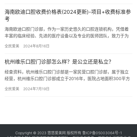
海南欧迪口腔收费价格表(2024更新)-项目+收费标准参
考
海南欧迪口腔门诊部，作为一家历史悠久的口腔连锁机构，凭借着
丰富的临床经验、先进的医疗设备以及专业的医师团队，致力于为
患者提供高品质的口腔诊疗服务。其门诊设有多个口腔项目，涵盖
全民爱美
2024年8月16日
种植、…
杭州维乐口腔门诊部怎么样？是公立还是私立？
经查资料，杭州维乐口腔门诊部是一家民营口腔门诊部，属于独立
经营，杭州维乐口腔门诊部成立于2016年，医院占地面积300平方
米，是经过杭州当地监管部门批准后成立的一家集口腔内科、口腔…
全民爱美
2024年7月19日
Copyright © 2023 悠悠爱美网 版权所有
鲁ICP备05003064号-1