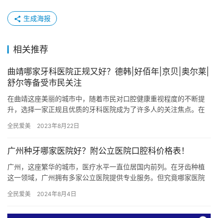
生成海报
相关推荐
曲靖哪家牙科医院正规又好？德韩|好佰年|京贝|奥尔莱|
舒尔等备受市民关注
在曲靖这座美丽的城市中，随着市民对口腔健康重视程度的不断提
升，选择一家正规且优质的牙科医院成为了许多人的关注焦点。在
众多牙科品牌中，德韩口腔、好佰年口腔、京贝口腔、奥尔莱口腔
全民爱美
2023年8月22日
以及舒…
广州种牙哪家医院好？附公立医院口腔科价格表！
广州，这座繁华的城市，医疗水平一直位居国内前列。在牙齿种植
这一领域，广州拥有多家公立医院提供专业服务。但究竟哪家医院
适合您呢？让我们一起来看看吧。 中山大学附属口腔医院 中山大学
全民爱美
2024年8月4日
附…