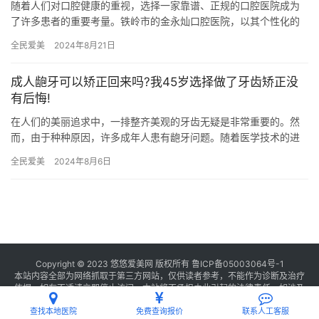
随着人们对口腔健康的重视，选择一家靠谱、正规的口腔医院成为
了许多患者的重要考量。铁岭市的金永灿口腔医院，以其个性化的
服务和优异的医疗技术在当地赢得了良好的口碑。本文将从医院的
全民爱美
2024年8月21日
简介、…
成人龅牙可以矫正回来吗?我45岁选择做了牙齿矫正没
有后悔!
在人们的美丽追求中，一排整齐美观的牙齿无疑是非常重要的。然
而，由于种种原因，许多成年人患有龅牙问题。随着医学技术的进
步，现代牙科矫正技术不仅可以帮助青少年矫正龅牙，也可以帮助
全民爱美
2024年8月6日
成年人…
Copyright © 2023 悠悠爱美网 版权所有
鲁ICP备05003064号-1
本站内容全部为网络抓取于第三方网站，仅供读者参考，不能作为诊断及治疗
依据，如有不适请立即停止访问，本站将不承担由此引起的法律责任。如涉及
版权请
联系我们
删除。
查找本地医院
免费查询报价
联系人工客服