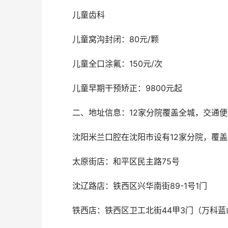
	儿童齿科
	儿童窝沟封闭：80元/颗
	儿童全口涂氟：150元/次
	儿童早期干预矫正：9800元起
	二、地址信息：12家分院覆盖全城，交通
	沈阳米兰口腔在沈阳市设有12家分院，
	太原街店：和平区民主路75号
	沈辽路店：铁西区兴华南街89-1号1门
	铁西店：铁西区卫工北街44甲3门（万科