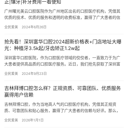
正|镶牙|补牙费用一看便知
广州曙光美云口腔医院作为广州地区出名的口腔医疗机构，凭借其
优质的技术、优质的服务和透明的收费标准，赢得了广大患者的信
赖与好评。2024年，广州曙光美云口腔医院再次更新了其价格表，
全民爱美
2024年6月26日
涵…
抢先看！深圳富华口腔2024超新价格表+门店地址大曝
光：种植牙3.5k起/牙齿矫正1.2w起
深圳富华口腔医院，作为口腔医疗领域的佼佼者，一直致力于为广
大患者提供高品质的口腔医疗服务。近日，我们抢先获取了深圳富
华口腔医院2024年的全新价格表，并曝光了门店地址，为广大患者
全民爱美
2024年9月23日
带…
吉林拜博口腔怎么样？正规资质、可靠团队、优质服务
赢得用户信赖
吉林拜博口腔，作为当地高人气的口腔医疗机构，凭借其正规资
质、可靠团队和贴心服务，赢得了广大患者的信赖与好评。那么，
吉林拜博口腔到底怎么样？是否正规？本文将从多个角度进行深度
全民爱美
2026年1月1日
解析，帮…