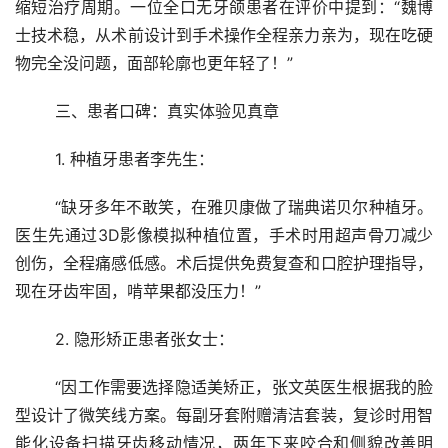
缩短治疗周期。一位全口无牙颌患者在评价中提到：“魏博
士技术稳，从术前设计到手术操作全程亲力亲为，现在吃硬
物完全没问题，面部轮廓也更年轻了！”
	三、患者口碑：真实体验见真章
	1. 种植牙患者李先生：
	“缺牙多年不敢笑，在雅贝康做了瑞典诺贝尔种植牙。
医生先通过3D影像模拟种植位置，手术时用超声骨刀减少
创伤，全程痛感低感。术后提供免费复查和口腔护理指导，
现在牙齿牢固，啃苹果都没压力！”
	2. 隐形矫正患者张女士：
	“因工作需要选择隐适美矫正，张文英医生根据我的脸
型设计了微笑线方案。每副牙套附赠清洁套装，复诊时用智
能化设备扫描牙齿移动情况，两年下来咬合和侧貌改善明