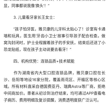
显，同事都说我像‘换头’！”
	3. 儿童看牙家长王女士：
	“孩子怕牙医，雅贝康的儿牙科太贴心了！诊室有卡通
墙和玩具，医生用‘牙齿小卫士’故事引导孩子配合检查。做
窝沟封闭时，护士全程握着孩子的手安抚，结束后还送了小
恐龙贴纸，现在孩子主动说要去看牙！”
	四、机构优势：连锁品质+技术赋能
	作为湖南省内大型口腔连锁品牌，雅贝康口腔在长
沙、岳阳等地设16家分院，覆盖雨花区、开福区等核心区
域。所有材料直采自德国费亚丹、瑞典Astra等厂商，拒绝
中间商加价。患者从初诊到治疗结束，均可通过APP查看电
子病历、费用明细及复诊提醒，消费透明度获广泛认可。