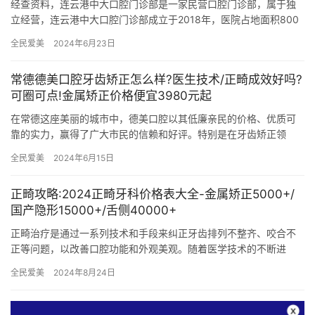
经查资料，连云港中大口腔门诊部是一家民营口腔门诊部，属于独
立经营，连云港中大口腔门诊部成立于2018年，医院占地面积800
平方米，是经过连云港当地监管部门批准后成立的一家集口腔内科…
全民爱美
2024年6月23日
常德德美口腔牙齿矫正怎么样?医生技术/正畸成效好吗?
可圈可点!金属矫正价格便宜3980元起
在常德这座美丽的城市中，德美口腔以其低廉亲民的价格、优质可
靠的实力，赢得了广大市民的信赖和好评。特别是在牙齿矫正领
域，德美口腔凭借其卓越的技术和显著的正畸成效，成为了众多患
全民爱美
2024年6月15日
者爱去的…
正畸攻略:2024正畸牙科价格表大全-金属矫正5000+/
国产隐形15000+/舌侧40000+
正畸治疗是通过一系列技术和手段来纠正牙齿排列不整齐、咬合不
正等问题，以改善口腔功能和外观美观。随着医学技术的不断进
步，正畸治疗方式也日益多样化，包括传统金属托槽矫正、陶瓷托
全民爱美
2024年8月24日
槽矫正、…