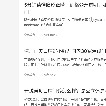
5分钟读懂隐形正畸：价格公开透明，
间！
隐形正畸的真实价格 隐适美：进口隐形牙套 ①system-li
moderate（适合中等难度）…
全民爱美
2023年10月30日
深圳正夫口腔好不好？国内30家连锁门
在繁华的深圳，当谈及口腔健康与美学并重的医疗服务
牌，正夫口腔以其遍布国内30个城市的连锁门店、统一
全民爱美
2026年7月23日
晋城诺贝口腔门诊怎么样？是公立还是
经查资料，晋城诺贝口腔门诊是一家民营口腔门诊，属于
经过晋城市当地监管部门批准后成立的一家集活动义齿