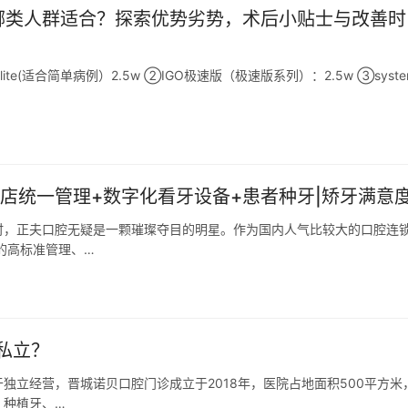
哪类人群适合？探索优势劣势，术后小贴士与改善时
te(适合简单病例）2.5w ②IGO极速版（极速版系列）：2.5w ③syste
店统一管理+数字化看牙设备+患者种牙|矫牙满意
时，正夫口腔无疑是一颗璀璨夺目的明星。作为国内人气比较大的口腔连
的高标准管理、…
私立？
独立经营，晋城诺贝口腔门诊成立于2018年，医院占地面积500平方米
、种植牙、…