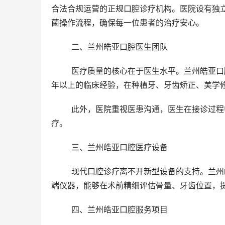
合法合规运营的正规口腔诊疗机构。医院设有独
菌操作流程，确保每一位患者的治疗安心。
	二、兰州皓亚口腔医生团队
	医疗质量的核心在于医生水平。兰州皓亚口腔医院拥有一支由老牌口腔医师组成的团队，其中多位医生拥有10
年以上的临床经验，在种植牙、牙齿矫正、美学
	此外，医院重视医患沟通，医生在接诊过程中耐心细致，会根据患者口腔状况给出多个治疗建议，避免过度医
疗。
	三、兰州皓亚口腔医疗设备
	现代口腔诊疗离不开新型设备的支持。兰州皓亚口腔医院引进了智能化口扫仪、全景X光机、种植导航系统等高
端仪器，能够在术前精细评估骨量、牙齿位置，
	四、兰州皓亚口腔服务项目