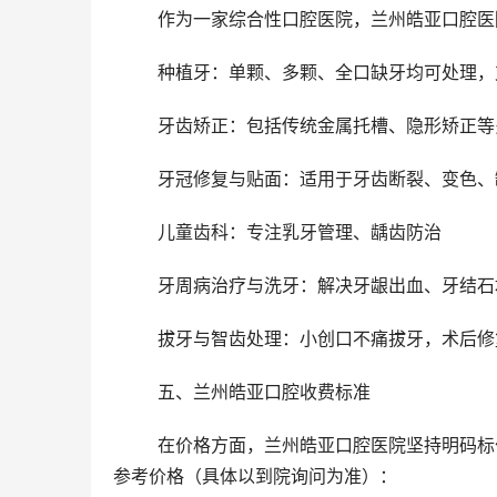
	作为一家综合性口腔医院，兰州皓亚口腔
	种植牙：单颗、多颗、全口缺牙均可处理
	牙齿矫正：包括传统金属托槽、隐形矫正
	牙冠修复与贴面：适用于牙齿断裂、变色
	儿童齿科：专注乳牙管理、龋齿防治
	牙周病治疗与洗牙：解决牙龈出血、牙结
	拔牙与智齿处理：小创口不痛拔牙，术后修
	五、兰州皓亚口腔收费标准
	在价格方面，兰州皓亚口腔医院坚持明码标价，所有项目费用公开透明，无隐形消费。以下为部分热门项目的
参考价格（具体以到院询问为准）：