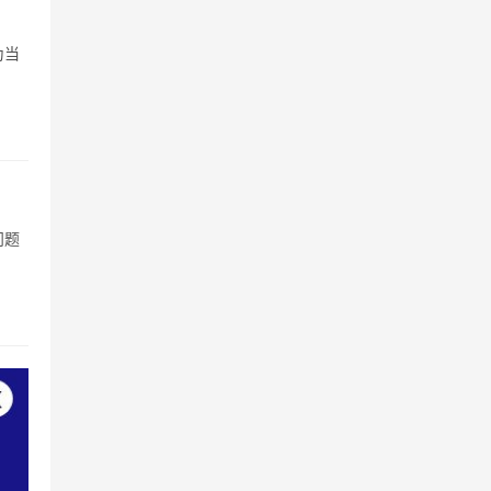
为当
问题