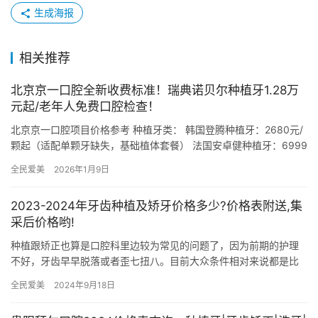
生成海报
相关推荐
北京京一口腔全新收费标准！瑞典诺贝尔种植牙1.28万
元起/老年人免费口腔检查！
北京京一口腔项目价格参考 种植牙类： 韩国登腾种植牙：2680元/
颗起（适配单颗牙缺失，基础植体套餐） 法国安卓健种植牙：6999
元/颗起（适配牙槽骨条件普通患者，含基础修复） 瑞…
全民爱美
2026年1月9日
2023-2024年牙齿种植及矫牙价格多少?价格表附送,集
采后价格哟!
种植跟矫正也算是口腔科里边较为常见的问题了，因为前期的护理
不好，牙齿早早脱落或者歪七扭八。目前大众条件相对来说都是比
较好的了，那2023-2024年种植跟牙齿矫正的价格到底是多少？…
全民爱美
2024年9月18日