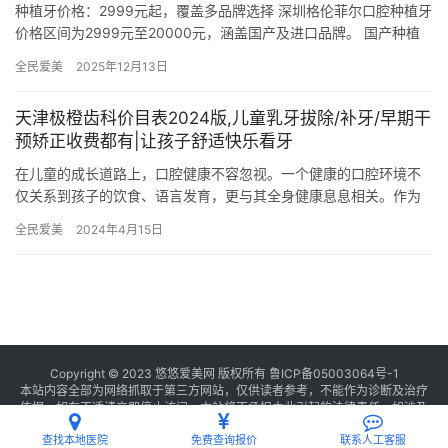
种植牙价格：2999元起，覆盖多品牌选择 深圳格伦菲尔口腔种植牙
价格区间为2999元至20000元，涵盖国产及进口品牌。 国产种植
牙套餐（含基台和牙冠）起价2999元，适合预算有限…
全民爱美
2025年12月13日
天津极橙齿科价目表2024版,儿童乳牙拔除/补牙/早期干
预矫正收费都有|让孩子舒适快乐看牙
在儿童的成长道路上，口腔健康不容忽视。一个健康的口腔环境不
仅关系到孩子的饮食、语言发育，更与其全身健康息息相关。作为
家长，我们总是希望为孩子选择更专科、更贴心的口腔医疗机构。
全民爱美
2024年4月15日
今天，…
Copyright © 2023 悠悠爱美网 版权所有
鲁ICP备05003064号-1
本站内容全部为网络抓取于第三方网站，仅供读者参考，不能作为诊断及治疗
依据，如有不适请立即停止访问，本站将不承担由此引起的法律责任。如涉及
版权请
联系我们
删除。
查找本地医院
免费查询报价
联系人工客服