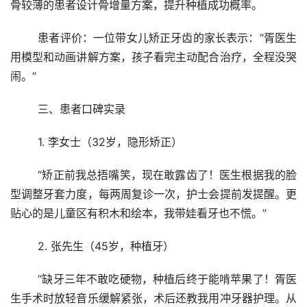
骨较薄的患者设计骨增量方案，提升种植成功概率。
	患者评价：一位带女儿矫正牙齿的家长表示：“胥医生
用模型和动画讲解方案，孩子看完主动配合治疗，全程没哭
闹。”
	三、患者口碑实录
	1. 李女士（32岁，隐形矫正）
	“矫正前我总捂嘴笑，现在敢露齿了！医生根据我的脸
型调整牙套力度，每两周复诊一次，护士会提前发提醒。更
贴心的是儿童区有积木和绘本，我带娃看牙也不慌。”
	2. 张先生（45岁，种植牙）
	“缺牙三年不敢吃硬物，种植后终于能啃苹果了！胥医
生手术时放轻音乐缓解紧张，术后还教我用冲牙器护理。从