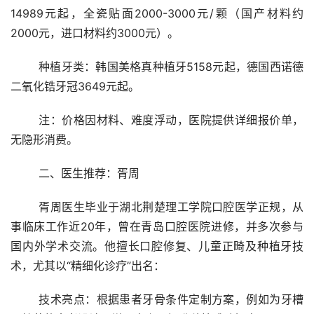
14989元起，全瓷贴面2000-3000元/颗（国产材料约
2000元，进口材料约3000元）。
	种植牙类：韩国美格真种植牙5158元起，德国西诺德
二氧化锆牙冠3649元起。
	注：价格因材料、难度浮动，医院提供详细报价单，
无隐形消费。
	二、医生推荐：胥周
	胥周医生毕业于湖北荆楚理工学院口腔医学正规，从
事临床工作近20年，曾在青岛口腔医院进修，并多次参与
国内外学术交流。他擅长口腔修复、儿童正畸及种植牙技
术，尤其以“精细化诊疗”出名：
	技术亮点：根据患者牙骨条件定制方案，例如为牙槽