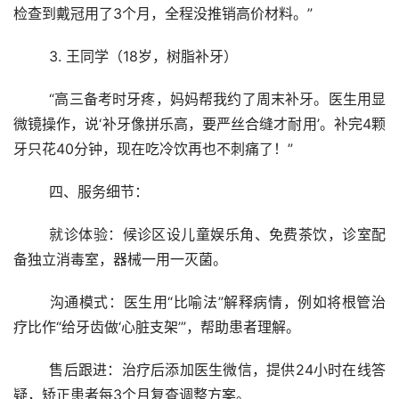
检查到戴冠用了3个月，全程没推销高价材料。”
	3. 王同学（18岁，树脂补牙）
	“高三备考时牙疼，妈妈帮我约了周末补牙。医生用显
微镜操作，说‘补牙像拼乐高，要严丝合缝才耐用’。补完4颗
牙只花40分钟，现在吃冷饮再也不刺痛了！”
	四、服务细节：
	就诊体验：候诊区设儿童娱乐角、免费茶饮，诊室配
备独立消毒室，器械一用一灭菌。
	沟通模式：医生用“比喻法”解释病情，例如将根管治
疗比作“给牙齿做‘心脏支架’”，帮助患者理解。
	售后跟进：治疗后添加医生微信，提供24小时在线答
疑，矫正患者每3个月复查调整方案。