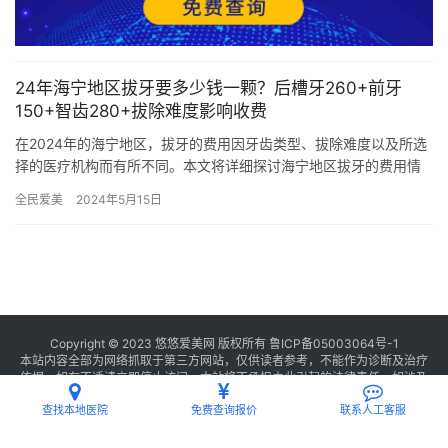
24年海宁地区拔牙要多少钱一颗？后槽牙260+前牙
150+智齿280+拔除难度影响收费
在2024年的海宁地区，拔牙的费用因牙齿类型、拔除难度以及所选
择的医疗机构而有所不同。本文将详细探讨海宁地区拔牙的费用情
况，特别是针对后槽牙、前牙、智齿以及不同拔除难度的费用进行
全民爱美
2024年5月15日
说…
Copyright © 2023 悠悠爱美网 版权所有
鲁ICP备05003064号-1
本站内容全部为网络抓取于第三方网站，仅供读者参考，不能作为诊断及治疗
依据，如有不适请立即停止访问，本站将不承担由此引起的法律责任。如涉及
版权请
联系我们
删除。
查找本地医院
免费查询报价
联系人工客服