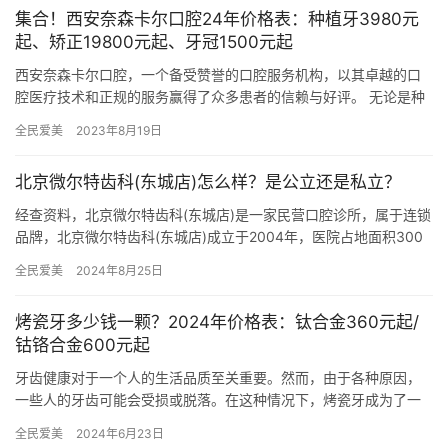
集合！西安奈森卡尔口腔24年价格表：种植牙3980元
起、矫正19800元起、牙冠1500元起
西安奈森卡尔口腔，一个备受赞誉的口腔服务机构，以其卓越的口
腔医疗技术和正规的服务赢得了众多患者的信赖与好评。 无论是种
植牙、矫正牙齿还是牙冠修复，西安奈森卡尔口腔都以其24年的丰
全民爱美
2023年8月19日
富…
北京微尔特齿科(东城店)怎么样？是公立还是私立？
经查资料，北京微尔特齿科(东城店)是一家民营口腔诊所，属于连锁
品牌，北京微尔特齿科(东城店)成立于2004年，医院占地面积300
平方米，是经过北京当地监管部门批准后成立的一家集口腔…
全民爱美
2024年8月25日
烤瓷牙多少钱一颗？2024年价格表：钛合金360元起/
钴铬合金600元起
牙齿健康对于一个人的生活品质至关重要。然而，由于各种原因，
一些人的牙齿可能会受损或脱落。在这种情况下，烤瓷牙成为了一
种常见的解决方案。烤瓷牙具有与真牙相似的外观和功能，可以恢
全民爱美
2024年6月23日
复牙齿…