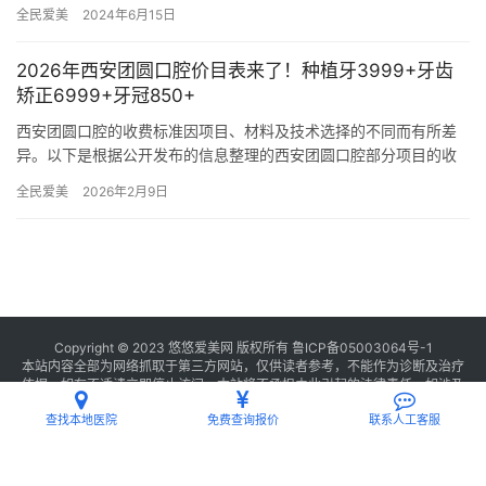
者的信赖与好评。今天，我们就来详细解析一下该院的各项口腔服
全民爱美
2024年6月15日
务收费…
2026年西安团圆口腔价目表来了！种植牙3999+牙齿
矫正6999+牙冠850+
西安团圆口腔的收费标准因项目、材料及技术选择的不同而有所差
异。以下是根据公开发布的信息整理的西安团圆口腔部分项目的收
费标准概览： 一、种植牙价格 韩国登腾植体：3999元起一颗
全民爱美
2026年2月9日
（包…
Copyright © 2023 悠悠爱美网 版权所有
鲁ICP备05003064号-1
本站内容全部为网络抓取于第三方网站，仅供读者参考，不能作为诊断及治疗
依据，如有不适请立即停止访问，本站将不承担由此引起的法律责任。如涉及
版权请
联系我们
删除。
查找本地医院
免费查询报价
联系人工客服