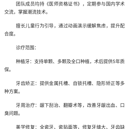
	团队成员均持《医师资格证书》，定期参与国内学术
交流，掌握潮流技术。
	擅长儿童行为引导，通过动画演示缓解焦虑，提升配
合度。
	诊疗范围：
	种植牙：支持单颗、多颗及全口种植，术后提供5年质
保。
	牙齿矫正：提供金属托槽、自锁托槽、隐形矫正等多
种方案。
	牙周治疗：龈下刮治、翻瓣术等，改善牙龈出血、口
臭问题。
	美学修复：全瓷牙、瓷贴面等，修复牙缝大、牙齿缺