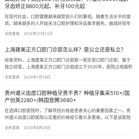
牙齿矫正8800元起、补牙100元起
在现代社会，口腔健康越来越受到人们的重视。随着生活水平的提
高，越来越多的人开始关注口腔护理和牙齿美学服务。曲靖好佰年
口腔作为当地高人气的口腔医疗机构，提供多种正规的牙科服务。
全民爱美
2024年10月13日
本文将…
上海建美正方口腔门诊部怎么样？是公立还是私立？
经查资料，上海建美正方口腔门诊部是一家民营口腔门诊部，属于
独立经营，上海建美正方口腔门诊部成立于2020年，医院占地面积
1000平方米，是经过奉贤区当地监管部门批准后成立的一家集镶…
全民爱美
2024年7月18日
贵州遵义齿度口腔种植牙贵不贵？种植牙集采510+/国
产创英2280+/韩国登腾3680+
在选择口腔医院时，了解项目价格是患者关心的重要因素之一。贵
州遵义齿度口腔医院以实惠的价格吸引着众多患者。以下是该医院
部分项目的真实价格表： 医院项目价目表 种植牙集采价格：510—
全民爱美
2023年6月25日
…