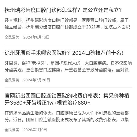
抚州瑞彩齿度口腔门诊部怎么样？是公立还是私立？
经查资料，抚州瑞彩齿度口腔门诊部是一家民营口腔门诊部，属于
独立经营，抚州瑞彩齿度口腔门诊部成立于2021年，医院占地面积
600平方米，是经过抚州市当地监管部门批准后成立的一家集活动…
全民爱美
2024年8月16日
徐州牙周炎手术哪家医院好？2024口碑推荐前十名！
牙周炎，俗称“老掉牙”，是困扰现代人的一大口腔疾病。它不仅影响
牙齿美观，更会损害口腔健康，严重者甚至导致牙齿脱落。面对徐
州众多口腔医疗机构，如何选择一家技术精湛、服务优质的医院进
全民爱美
2024年7月20日
行…
官网新出团圆口腔连锁医院的收费价格表：集采价种植
牙3580+牙齿矫正1w+根管治疗880+
在追求高品质生活的今天，口腔健康已成为人们不可忽视的重要部
分。近日，团圆口腔连锁医院正式发布了其新的收费价格表，以集
采价为亮点，尤其是种植牙、牙齿矫正及根管治疗等核心项目的价
全民爱美
2026年1月9日
格，不…