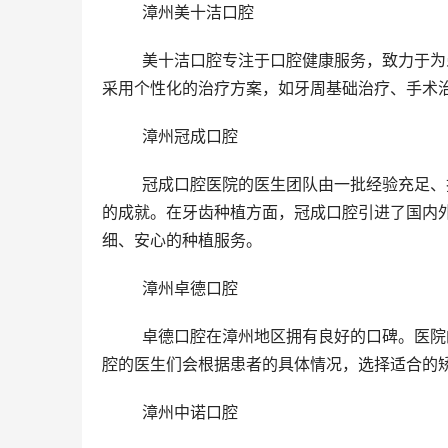
	漳州美十洁口腔
	美十洁口腔专注于口腔健康服务，致力于为患者提供高品质的口腔医疗服务。医生们会根据患者的牙周状况，
采用个性化的治疗方案，如牙周基础治疗、手术
	漳州冠成口腔
	冠成口腔医院的医生团队由一批经验充足、技术娴熟的口腔医师组成，他们在口腔种植、正畸等领域有着卓然
的成就。在牙齿种植方面，冠成口腔引进了国内
细、安心的种植服务。
	漳州卓德口腔
	卓德口腔在漳州地区拥有良好的口碑。医院的医疗团队可靠负责，技术水平高超。在牙齿正畸治疗中，卓德口
腔的医生们会根据患者的具体情况，选择适合的
	漳州中诺口腔