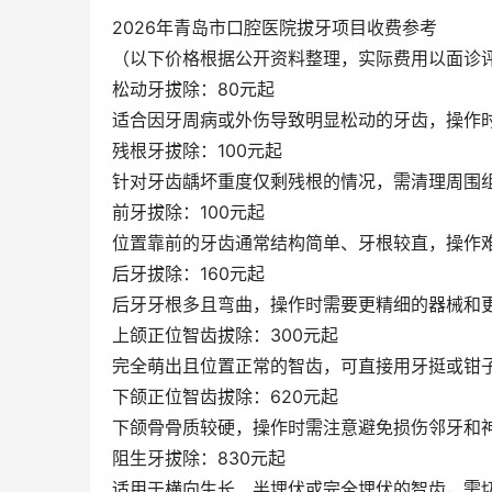
2026年青岛市口腔医院拔牙项目收费参考
（以下价格根据公开资料整理，实际费用以面诊
松动牙拔除：80元起
适合因牙周病或外伤导致明显松动的牙齿，操作
残根牙拔除：100元起
针对牙齿龋坏重度仅剩残根的情况，需清理周围
前牙拔除：100元起
位置靠前的牙齿通常结构简单、牙根较直，操作
后牙拔除：160元起
后牙牙根多且弯曲，操作时需要更精细的器械和
上颌正位智齿拔除：300元起
完全萌出且位置正常的智齿，可直接用牙挺或钳
下颌正位智齿拔除：620元起
下颌骨骨质较硬，操作时需注意避免损伤邻牙和
阻生牙拔除：830元起
适用于横向生长、半埋伏或完全埋伏的智齿，需