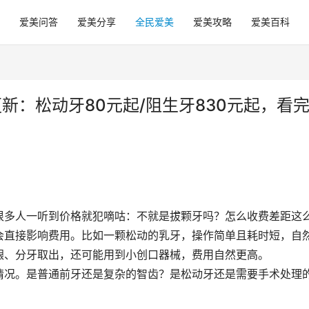
爱美问答
爱美分享
全民爱美
爱美攻略
爱美百科
新：松动牙80元起/阻生牙830元起，看
很多人一听到价格就犯嘀咕：不就是拔颗牙吗？怎么收费差距这
会直接影响费用。比如一颗松动的乳牙，操作简单且耗时短，自
龈、分牙取出，还可能用到小创口器械，费用自然更高。
情况。是普通前牙还是复杂的智齿？是松动牙还是需要手术处理
。