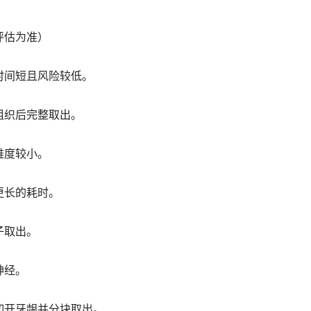
评估为准）
时间短且风险较低。
组织后完整取出。
难度较小。
更长的耗时。
子取出。
神经。
切开牙龈并分块取出。