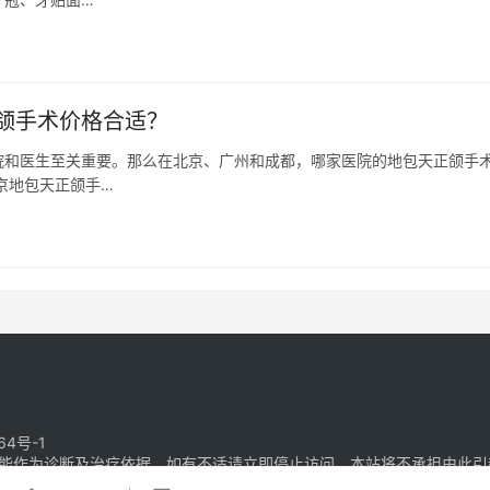
颌手术价格合适？
院和医生至关重要。那么在北京、广州和成都，哪家医院的地包天正颌手
京地包天正颌手…
64号-1
能作为诊断及治疗依据，如有不适请立即停止访问，本站将不承担由此引