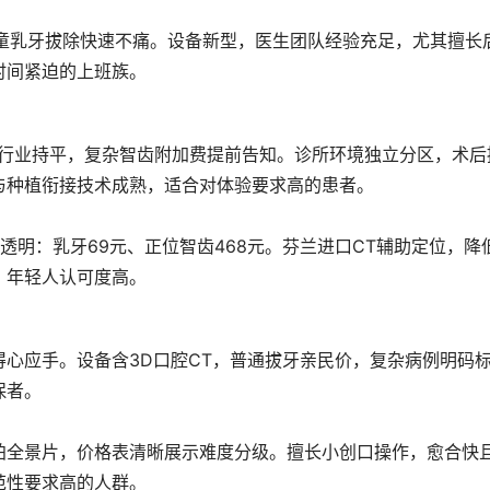
，儿童乳牙拔除快速不痛。设备新型，医生团队经验充足，尤其擅长
时间紧迫的上班族。
与行业持平，复杂智齿附加费提前告知。诊所环境独立分区，术后
与种植衔接技术成熟，适合对体验要求高的患者。
透明：乳牙69元、正位智齿468元。芬兰进口CT辅助定位，降
，年轻人认可度高。
心应手。设备含3D口腔CT，普通拔牙亲民价，复杂病例明码
保者。
拍全景片，价格表清晰展示难度分级。擅长小创口操作，愈合快
范性要求高的人群。