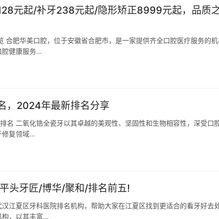
8元起/补牙238元起/隐形矫正8999元起，品质
览 合肥华美口腔，位于安徽省合肥市，是一家提供齐全口腔医疗服务的机
口腔健康服务…
，2024年最新排名分享
最新排名 二氧化锆全瓷牙以其卓越的美观性、坚固性和生物相容性，深受口
牙修复领域…
平头牙匠/博华/聚和/排名前五!
武汉江夏区牙科医院排名机构，帮助大家在江夏区找到更适合的看牙好去
机构，以其丰富…