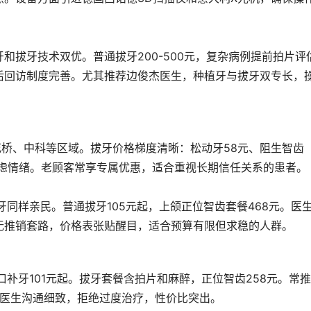
和拔牙技术双优。普通拔牙200-500元，复杂病例提前拍片评
后回访制度完善。尤其推荐边俊杰医生，种植牙与拔牙双专长，
花桥、中科等区域。拔牙价格梯度清晰：松动牙58元、阻生智齿
焦虑情绪。老顾客常享专属优惠，适合重视长期信任关系的患者。
拔牙同样亲民。普通拔牙105元起，上颌正位智齿套餐468元。医
无推销套路，价格表张贴醒目，适合预算有限但求稳的人群。
补牙101元起。拔牙套餐含拍片和麻醉，正位智齿258元。常推
理。医生沟通细致，拒绝过度治疗，性价比突出。