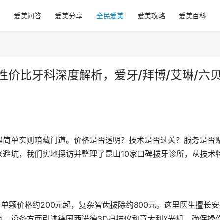
爱美问答
爱美分享
全民爱美
爱美攻略
爱美百科
性价比牙科深度解析，爱牙/拜博/艾琳/六贝
似简单实则暗藏门道。价格是否透明？技术是否过关？服务是否
避坑，我们实地探访并整理了昆山10家口碑拔牙诊所，从技术
单颗价格约200元起，复杂智齿拔除约800元。这里医生擅长安
。设备方面引进德国西诺德3D扫描仪和意大利X光机，确保操