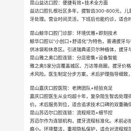
昆山益达口腔：便捷有效+技术全方面
益达口腔扎根社区多年，拔智齿300-800元
牙处理。营业时间灵活，下班后也能约诊，适合
昆山鲸华口腔门诊部：环境优雅+即刻技术
鲸华口腔以“小创口+舒适化”为特色，普通拔牙
供冰袋和休息区。引进瑞典诺贝尔种植体，拔牙
昆山雅之奥口腔连锁：分店密集+设备智能
雅之奥5家分店覆盖城区、万达等商圈，拔牙价格
术风险。医生制定分步方案，术后护理指导细致
昆山嘉庆口腔医院：老牌团队+经验充足
嘉庆口腔医生从业均超十年，复杂阻生智齿处理得
价。术后服务到位，适合追求技术口碑的双重确
昆山苏迈尔口腔连锁：流程规范+细节控
苏迈尔作为连锁机构，拔牙流程标准化。术前必
痕小。环境整洁，重视隐私保护，适合对流程规