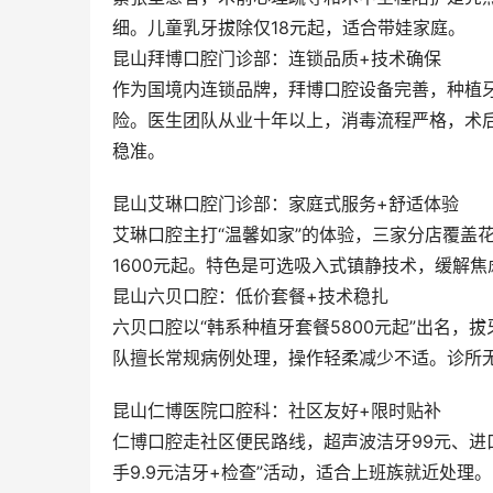
细。儿童乳牙拔除仅18元起，适合带娃家庭。
昆山拜博口腔门诊部：连锁品质+技术确保
作为国境内连锁品牌，拜博口腔设备完善，种植牙
险。医生团队从业十年以上，消毒流程严格，术
稳准。
昆山艾琳口腔门诊部：家庭式服务+舒适体验
艾琳口腔主打“温馨如家”的体验，三家分店覆盖
1600元起。特色是可选吸入式镇静技术，缓解
昆山六贝口腔：低价套餐+技术稳扎
六贝口腔以“韩系种植牙套餐5800元起”出名，
队擅长常规病例处理，操作轻柔减少不适。诊所
昆山仁博医院口腔科：社区友好+限时贴补
仁博口腔走社区便民路线，超声波洁牙99元、进口
手9.9元洁牙+检查”活动，适合上班族就近处