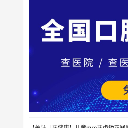
【关注儿牙健康】儿童mrc牙齿矫正器