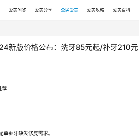
爱美问答
爱美分享
全民爱美
爱美攻略
爱美百科
4新版价格公布：洗牙85元起/补牙210元
推荐
，适配单颗牙缺失修复需求。