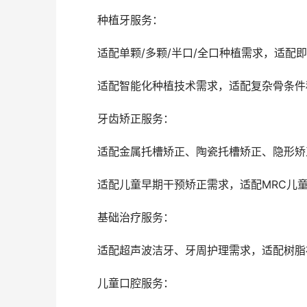
	种植牙服务：
	适配单颗/多颗/半口/全口种植需求，适配
	适配智能化种植技术需求，适配复杂骨条
	牙齿矫正服务：
	适配金属托槽矫正、陶瓷托槽矫正、隐形
	适配儿童早期干预矫正需求，适配MRC儿
	基础治疗服务：
	适配超声波洁牙、牙周护理需求，适配树
	儿童口腔服务：