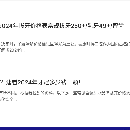
24年拔牙价格表常规拔牙250+/乳牙49+/智齿
一决定时，了解清楚价格信息显得尤为重要。泰康拜博口腔作为国内出名
析2024年…
？速看2024年牙冠多少钱一颗!
而有所不同。 根据我找到的资料，以下是一些常见全瓷牙冠品牌及其价格范
氧化锆全…