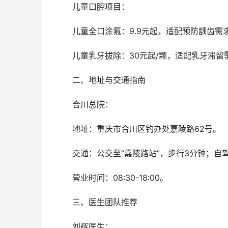
	儿童口腔项目：
	儿童全口涂氟：9.9元起，适配预防龋齿需
	儿童乳牙拔除：30元起/颗，适配乳牙滞留
	二、地址与交通指南
	合川总院：
	地址：重庆市合川区钓办处嘉陵路62号。
	交通：公交至“嘉陵路站”，步行3分钟；
	营业时间：08:30-18:00。
	三、医生团队推荐
	刘辉医生：