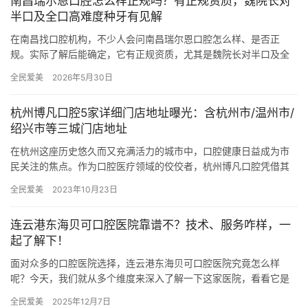
南昌瑞尔恩口腔怎么样正规吗？有正规资质，魏院长对
半口及全口高难度种牙有见解
在南昌找口腔机构，不少人会问南昌瑞尔恩口腔怎么样、是否正
规。实际了解后能确定，它有正规资质，尤其是魏院长对半口及全
口高难度种牙有独到见解，从诊疗到服务都让人放心，下面详细说
全民爱美
2026年5月30日
明。 一…
杭州博凡口腔5家详细门店地址曝光：含杭州市/温州市/
绍兴市等三城门店地址
在杭州这座历史悠久而又充满活力的城市中，口腔健康日益成为市
民关注的焦点。作为口腔医疗领域的佼佼者，杭州博凡口腔凭借其
正规的医疗团队、完善的诊疗设备以及遍布城区的多家分院，为市
全民爱美
2023年10月23日
民提供…
连云港东海贝可口腔医院靠谱不？技术、服务咋样，一
起了解下！
面对众多的口腔医院选择，连云港东海贝可口腔医院究竟怎么样
呢？今天，我们就从多个维度来深入了解一下这家医院，看看它是
否值得您的信赖。 连云港东海贝可口腔医疗技术：正规团队，技术
全民爱美
2025年12月7日