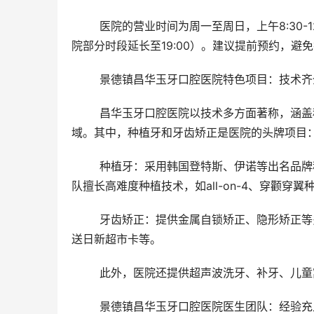
	医院的营业时间为周一至周日，上午8:30-12:00，下午14:00-18:00，部分分院还提供夜间门诊服务（如古街分
院部分时段延长至19:00）。建议提前预约，避
	景德镇昌华玉牙口腔医院特色项目：技术
	昌华玉牙口腔医院以技术多方面著称，涵盖种植牙、牙齿矫正、牙齿修复、口腔综合治疗、儿童齿科等多个领
域。其中，种植牙和牙齿矫正是医院的头牌项目
	种植牙：采用韩国登特斯、伊诺等出名品牌种植体，价格亲民（如韩国伊诺种植牙4900元起含牙冠）。医生团
队擅长高难度种植技术，如all-on-4、穿颧穿
	牙齿矫正：提供金属自锁矫正、隐形矫正等多种选择，暑期优惠活动期间，自锁矫正价格低至9800元起，还赠
送日新超市卡等。
	此外，医院还提供超声波洗牙、补牙、儿
	景德镇昌华玉牙口腔医院医生团队：经验