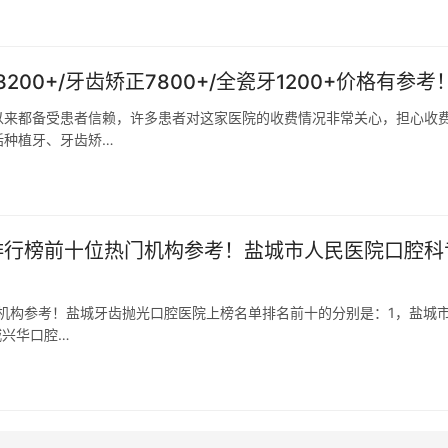
0+/牙齿矫正7800+/全瓷牙1200+价格有参考
以来都备受患者信赖，许多患者对这家医院的收费情况非常关心，担心收
括种植牙、牙齿矫…
碑排行榜前十位热门机构参考！盐城市人民医院口腔科
门机构参考！盐城牙齿抛光口腔医院上榜名单排名前十的分别是：1，盐城
城兴华口腔…