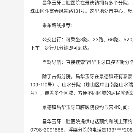
	昌华玉牙口腔医院在景德镇拥有多个分院，其中珠山区古街分院是核心院区之一，具体地址为江西省景德镇市
珠山区斗富弄风景路131号。这里地处市中心，
	乘车路线推荐：
	公交出行：可乘坐3路、23路、66路、520路、520路夜班、901路或陶博城专线二，在“群众文化活动中心”站
下车，步行几分钟即可到达。
	自驾导航：直接搜索“昌华玉牙口腔古街分
	除了古街分院，昌华玉牙在景德镇还有泰豪分院（昌南大道泰豪珑原一楼9号）、浮梁分院（浮梁县世纪星城
109-110号）、山水分院（珠山区中山南路山水
号），覆盖多个区域，方便不同区域的居民就近
	景德镇昌华玉牙口腔医院预约与营业时间
	昌华玉牙口腔医院提供电话预约和线上预约两种方式，方便患者灵活安排就诊时间。古街分院的预约电话是
0798-2091888，浮梁分院的电话是133**