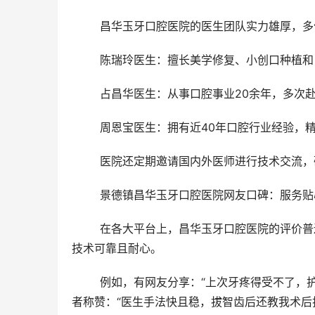
	昌华玉牙口腔医院的医生团队实力雄厚，多
	陈瑞玲医生：擅长美学修复、小创口种植
	占昌华医生：从事口腔事业20余年，多次
	周恩宝医生：拥有近40年口腔行业经验，
	医院还定期邀请国内外医师进行技术交流
	景德镇昌华玉牙口腔医院网友口碑：服务
	在各大平台上，昌华玉牙口腔医院的评价普遍较高。许多患者提到，医院环境干净整洁，护士温柔细心，医生
技术可靠且耐心。
	例如，有网友分享：“上次牙疼得受不了，护士全程陪护，医生详细解释治疗方案，当天牙齿就不疼了。”还有患
者称赞：“医生手法快且稳，拔智齿后还教我术后