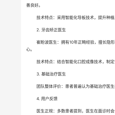
善良好。
	技术特点：采用智能化导板技术，提升种
	2. 牙齿矫正医生
	崔盼波医生：拥有10年正畸经验，擅长隐形矫正、自锁托槽矫正等项目。患者反馈其方案设计合理，沟通耐
心。
	技术特点：结合智能化口腔成像技术，制
	3. 基础治疗医生
	团队整体评价：患者普遍认为基础治疗医
	4. 用户反馈
	医生正规：多数患者提到，医生在面诊时