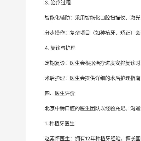
	3. 治疗过程
	智能化辅助：采用智能化口腔扫描仪、激
	分步操作：复杂项目（如种植牙、矫正）
	4. 复诊与护理
	定期复诊：医生会根据治疗进度安排复诊
	术后护理：医生会提供详细的术后护理指
	四、医生评价
	北京中腾口腔的医生团队以经验充足、沟
	1. 种植牙医生
	赵素怀医生：拥有12年种植牙经验，擅长国产康盛种植牙、纯钛种植牙等项目。患者反馈其操作细致，术后改