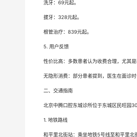
	洗牙：69元起。
	拔牙：328元起。
	根管治疗：839元起。
	5. 用户反馈
	性价比高：多数患者认为收费合理，尤其
	无隐形消费：部分患者提到，医生在面诊
	二、交通指南
	北京中腾口腔东城诊所位于东城区民旺园
	1. 地铁路线
	和平里北街站：乘坐地铁5号线至和平里北