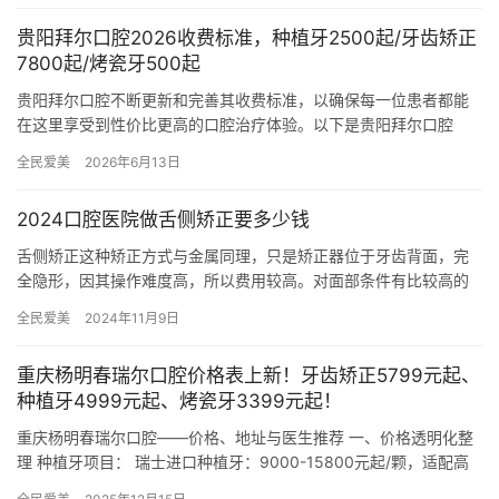
贵阳拜尔口腔2026收费标准，种植牙2500起/牙齿矫正
7800起/烤瓷牙500起
贵阳拜尔口腔不断更新和完善其收费标准，以确保每一位患者都能
在这里享受到性价比更高的口腔治疗体验。以下是贵阳拜尔口腔
2026年的详细收费标准，涵盖了多个口腔治疗项目，每个项目的价
全民爱美
2026年6月13日
格均…
2024口腔医院做舌侧矫正要多少钱
舌侧矫正这种矫正方式与金属同理，只是矫正器位于牙齿背面，完
全隐形，因其操作难度高，所以费用较高。对面部条件有比较高的
要求，以及想要完全隐形的患者会选择这种矫正方式。 总费用：
全民爱美
2024年11月9日
300…
重庆杨明春瑞尔口腔价格表上新！牙齿矫正5799元起、
种植牙4999元起、烤瓷牙3399元起！
重庆杨明春瑞尔口腔——价格、地址与医生推荐 一、价格透明化整
理 种植牙项目： 瑞士进口种植牙：9000-15800元起/颗，适配高
精度种植需求。 瑞典进口种植牙：12000-188…