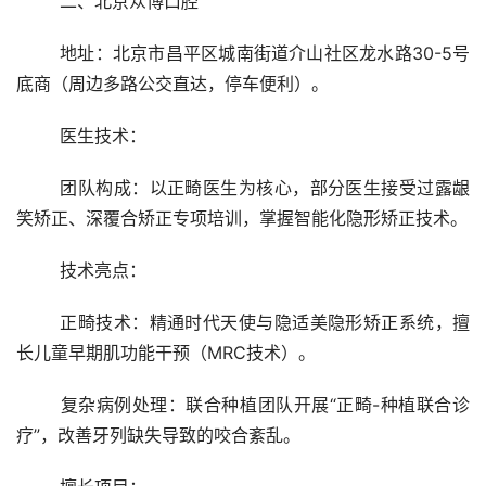
	二、北京众博口腔
	地址：北京市昌平区城南街道介山社区龙水路30-5号
底商（周边多路公交直达，停车便利）。
	医生技术：
	团队构成：以正畸医生为核心，部分医生接受过露龈
笑矫正、深覆合矫正专项培训，掌握智能化隐形矫正技术。
	技术亮点：
	正畸技术：精通时代天使与隐适美隐形矫正系统，擅
长儿童早期肌功能干预（MRC技术）。
	复杂病例处理：联合种植团队开展“正畸-种植联合诊
疗”，改善牙列缺失导致的咬合紊乱。