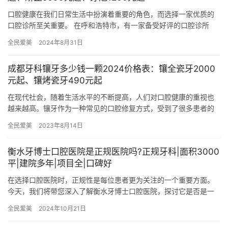
口腔健康在我们日常生活中扮演着重要的角色，而选择一家优质的
口腔诊所至关重要。 在呼和浩特市，有一家备受好评的口腔诊所
——呼市合创口腔，以其正规的医疗团队、不错的设备和贴心的服
全民爱美
2024年8月31日
务赢得…
成都牙科镶牙多少钱一颗2024价格表：镶全瓷牙2000
元起、镶烤瓷牙490元起
在现代社会，随着生活水平的不断提高，人们对口腔健康的重视也
越来越高。镶牙作为一种常见的口腔修复方式，受到了很多患者的
青睐。那么，成都口腔医院镶牙多少钱一颗呢？以下我们将介绍一
全民爱美
2023年8月14日
些常见…
衡水牙博士口腔医院是正规医院吗?正规牙科|面积3000
平|建院多年|项目全|口碑好
在选择口腔医院时，正规性是每位患者更为关注的一个重要方面。
今天，我们将带您深入了解衡水牙博士口腔医院，探讨它是否是一
家正规医院。作为一家拥有多年丰富经验和口碑的口腔医院，我们
全民爱美
2024年10月21日
将从多…