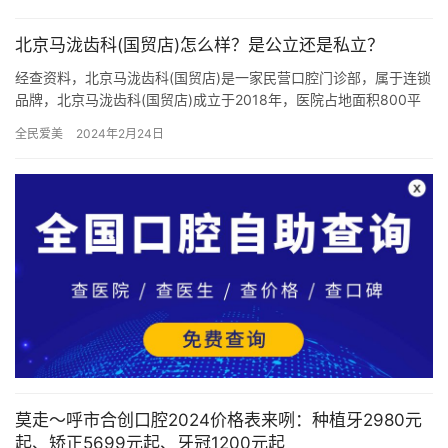
医院成…
北京马泷齿科(国贸店)怎么样？是公立还是私立？
经查资料，北京马泷齿科(国贸店)是一家民营口腔门诊部，属于连锁
品牌，北京马泷齿科(国贸店)成立于2018年，医院占地面积800平
方米，是经过北京当地监管部门批准后成立的一家集口腔内…
全民爱美
2024年2月24日
莫走～呼市合创口腔2024价格表来咧：种植牙2980元
起、矫正5699元起、牙冠1200元起