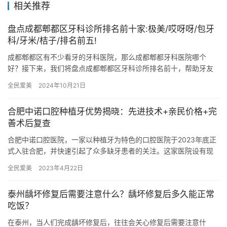
相关推荐
盘点成都郫都区牙科诊所排名前十家:极美/哎呀呀/包牙
科/牙米/桔子/排名前五!
成都郫都区有不少看牙的牙科医院，那么成都郫都牙科医院哪个
好？接下来，我们将盘点成都郫都区牙科诊所排名前十，帮助牙友
更好地选择适合自己的口腔医疗机构。 1. 成都极美口腔极美口腔是
全民爱美
2024年10月21日
郫…
合肥中诺口腔种植牙优势揭晓：先进技术+亲民价格+完
善术后复查
合肥中诺口腔医院，一家以种植牙为特色的口腔医院于2023年底正
式入驻合肥，并快速引起了众多缺牙患者的关注。这家医院设有现
代化的“口腔种植中心”，集结了一支专科种植医生团队，他们拥有…
全民爱美
2023年4月22日
泰州龋坏修复后需要注意什么？龋坏修复后多久能正常
吃饭？
在泰州，当人们完成龋坏修复后，往往会关心修复后需要注意什