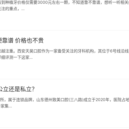
到种植牙价格仅需要3000元左右一颗，不知道靠不靠谱，想听一听相关
关注的重点，…
靠谱 价格也不贵
来越注重。西安天昊口腔作为一家备受关注的牙科机构，其位于6号线沿线
详细评测一下这家…
公立还是私立？
所，属于连锁品牌，山东德州致美口腔(三八路)成立于2020年，医院占
一家集…