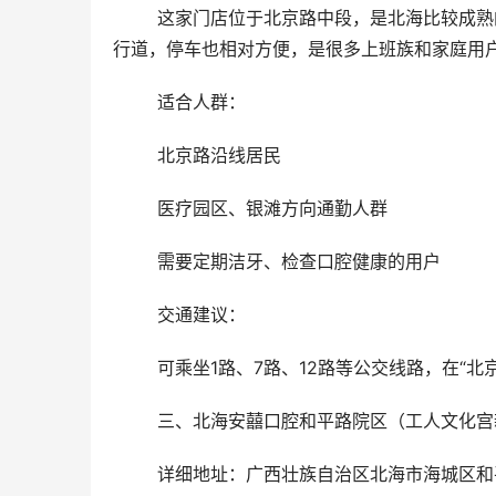
	这家门店位于北京路中段，是北海比较成熟的居住与商业区域，人流量大，生活便利。门店门口就是宽阔的人
行道，停车也相对方便，是很多上班族和家庭用
	适合人群：
	北京路沿线居民
	医疗园区、银滩方向通勤人群
	需要定期洁牙、检查口腔健康的用户
	交通建议：
	可乘坐1路、7路、12路等公交线路，在“
	三、北海安囍口腔和平路院区（工人文化
	详细地址：广西壮族自治区北海市海城区和平