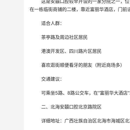
	这是安囍口腔较早开设的一家分院之一，位于北海市中心繁华地段，交通便利，周边商业配套齐全。该门店设
在一栋临街商铺的二楼，靠近富丽华酒店，门前
	适合人群：
	茶亭路及周边社区居民
	港澳开发区、四川路片区居民
	喜欢逛街顺便看牙的朋友（附近商场多）
	交通建议：
	可乘坐5路、8路公交车，在“富丽华大酒店
	二、北海安囍口腔北京路院区
	详细地址：广西壮族自治区北海市海城区北