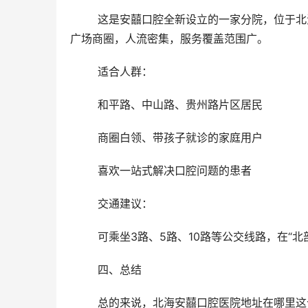
	这是安囍口腔全新设立的一家分院，位于北海市工人文化宫新大楼内，地理位置优越，紧邻和平市场、北部湾
广场商圈，人流密集，服务覆盖范围广。
	适合人群：
	和平路、中山路、贵州路片区居民
	商圈白领、带孩子就诊的家庭用户
	喜欢一站式解决口腔问题的患者
	交通建议：
	可乘坐3路、5路、10路等公交线路，在“
	四、总结
	总的来说，北海安囍口腔医院地址在哪里这个问题，答案已经非常清晰了——它在海城区共设有三家门店，分