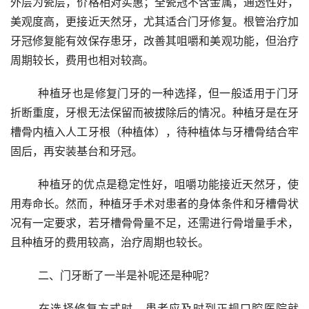
外层为瓷层，价格相对实惠；全瓷冠不含金属，通透性好，
美观度高，更接近天然牙，尤其适合门牙修复。根管治疗加
牙冠修复能有效保存患牙，改善其咀嚼和美观功能，但治疗
周期较长，费用也相对较高。
	种植牙也是修复门牙的一种选择，但一般适用于门牙
折断重度，牙根无法保留而被拔除后的情况。种植牙是在牙
槽骨内植入人工牙根（种植体），待种植体与牙槽骨结合牢
固后，再安装基台和牙冠。
	种植牙的优点是稳定性好，咀嚼功能接近天然牙，使
用寿命长。然而，种植牙手术对患者的身体条件和牙槽骨状
况有一定要求，若牙槽骨骨量不足，还需进行骨增量手术，
且种植牙的费用较高，治疗周期也较长。
	二、门牙断了一半是补呢还是种呢？
	在选择修复方式时，患者应及时到正规口腔医院就