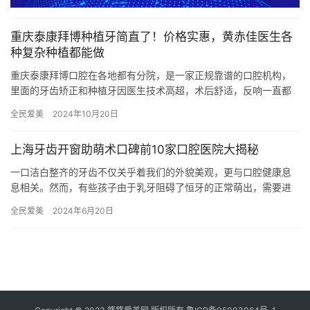
重庆泰康拜博种植牙简直了！价格实惠，黄赤佳医生各
种复杂种植都能做
重庆泰康拜博口腔在各地都有分院，是一家正规靠谱的口腔机构，
里面的牙齿矫正和种植牙因医生技术高超，术后舒适，反响一直都
不错，小编今天带大家从种植牙技术和种植牙医生带大家看看拜博
全民爱美
2024年10月20日
口腔的…
上海牙齿开窗助萌术口碑前10家口腔医院大揭秘
一口洁白整齐的牙齿不仅关乎着我们的外貌美观，更与口腔健康息
息相关。然而，有些孩子由于乳牙阻碍了恒牙的正常萌出，需要进
行牙齿开窗助萌术。在上海，众多口腔医院都提供这项服务，让人
全民爱美
2024年6月20日
眼花缭…