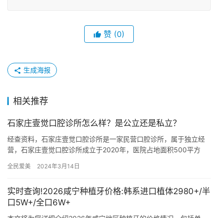
赞
(0)
生成海报
相关推荐
石家庄壹觉口腔诊所怎么样？是公立还是私立？
经查资料，石家庄壹觉口腔诊所是一家民营口腔诊所，属于独立经
营，石家庄壹觉口腔诊所成立于2020年，医院占地面积500平方
米，是经过石家庄市当地监管部门批准后成立的一家集口腔种植、
全民爱美
2024年3月14日
牙…
实时查询!2026咸宁种植牙价格:韩系进口植体2980+/半
口5W+/全口6W+