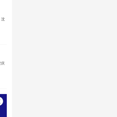
。沈
安庆