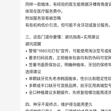
同样一款植体，有经验的医生能根据牙槽骨角度
体现在医疗服务费中。
附加服务容易被忽略
有些机构低价引流，但可能不含牙冠或复诊服务
三、这些门道你要懂：避坑指南+实用建议
避坑提醒
• 警惕“1980元打包”宣传，可能使用淘汰型号
• 要求扫码验真，正规植体包装均有防伪码可官
• 签署书面质保协议，明确种植体、牙冠的保修
选择建议
• 单颗缺牙优先考虑韩国植体，性价比和稳定性
• 多颗或半口缺牙可混搭品牌，前牙区用高端型
• 全口种植建议多期操作，先修复咀嚼功能再逐
四、种牙不是终点，维护得当能用更久