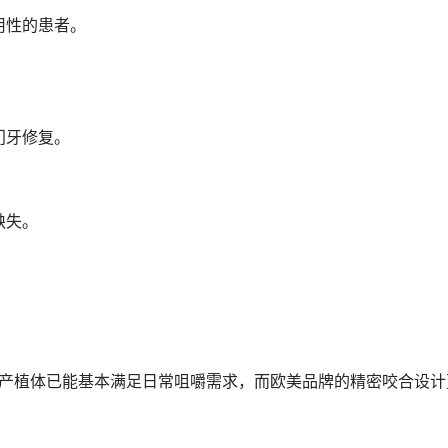
用性的患者。
门牙修复。
缺失。
。
如国产植体已能基本满足日常咀嚼需求，而欧美品牌的精密咬合设计