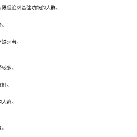
有限但追求基础功能的人群。
者。
年缺牙者。
择较多。
友好。
的人群。
复。