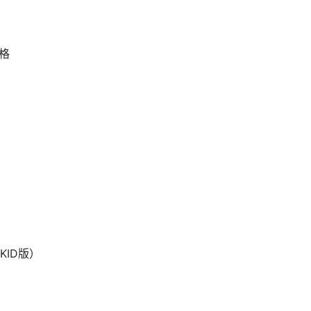
格
KID版）