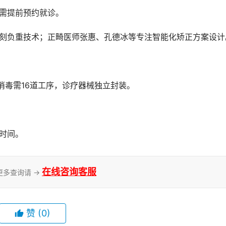
，需提前预约就诊。
即刻负重技术；正畸医师张惠、孔德冰等专注智能化矫正方案设计
械消毒需16道工序，诊疗器械独立封装。
诊时间。
在线咨询客服
更多查询请 →
赞
(0)