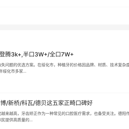
登腾3k+,半口3W+/全口7W+
缺失问题的优选方案。在绥化市，种植牙的价格因品牌、材质、技术复杂
年绥化市多家…
博/新桥/科瓦/德贝这五家正畸口碑好
度越来越高，牙齿矫正作为一种常见的口腔医疗需求，也备受关注。德阳
市民提供高质量的…