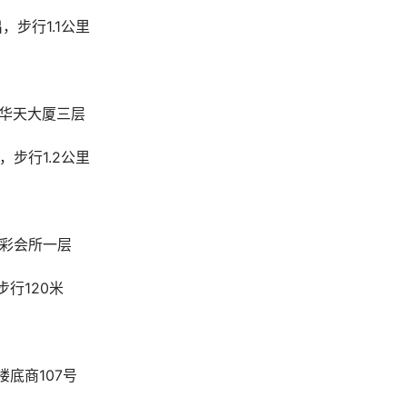
，步行1.1公里
路华天大厦三层
，步行1.2公里
华彩会所一层
步行120米
楼底商107号