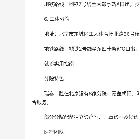
	地铁路线：地铁7号线至大郊亭站A口出，步
	6. 工体分院
	地址：北京市东城区工人体育场北路66号瑞
	地铁路线：地铁2号线至东四十条站C口出，
	就诊实用指南
	分院特色：
	瑞泰口腔在北京设有8家分院，覆盖朝阳、海淀、丰台、西城、大兴等区域，提供种植、矫正、修复、儿牙等综
合服务。
	部分分院配备独立诊疗室、儿童诊室及候
	医疗团队：