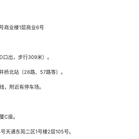
3号商业楼1层商业6号
（D口出，步行309米）。
双井桥北站（28路、57路等）。
路线，附近有停车场。
厦C座。
号天通东苑二区1号楼2层105号。