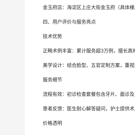
	金玉府店：海淀区上庄大街金玉府（具体
	四、用户评价与服务亮点
	技术优势
	正畸术例丰富：累计服务超3万例，擅长
	美学设计：结合脸型、五官定制方案，重
	服务细节
	流程有效：初诊检查套餐包含牙片、面诊及
	患者反馈：医生耐心解答疑问，护士提供
	价格透明