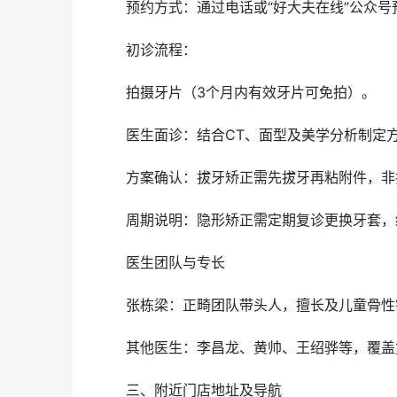
	预约方式：通过电话或“好大夫在线”公众
	初诊流程：
	拍摄牙片（3个月内有效牙片可免拍）。
	医生面诊：结合CT、面型及美学分析制定方
	方案确认：拔牙矫正需先拔牙再粘附件，
	周期说明：隐形矫正需定期复诊更换牙套
	医生团队与专长
	张栋梁：正畸团队带头人，擅长及儿童骨
	其他医生：李昌龙、黄帅、王绍骅等，覆
	三、附近门店地址及导航