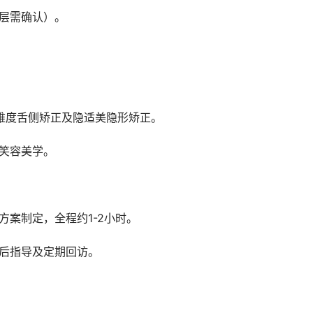
楼层需确认）。
高难度舌侧矫正及隐适美隐形矫正。
视笑容美学。
方案制定，全程约1-2小时。
术后指导及定期回访。