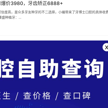
爆价3980，牙齿矫正6888+
可信度高，是众多牙友种牙的不二选择，小编带来了牙博士口腔的具体收
康盛种植牙：…