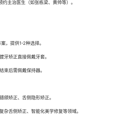
号预约主治医生（如张栋梁、黄帅等）。
案，提供1-2种选择。
非拔牙矫正直接佩戴牙套。
，结束后需佩戴保持器。
性错颌矫正、舌侧隐形矫正。
盖复杂舌侧矫正、智能化美学修复等领域。