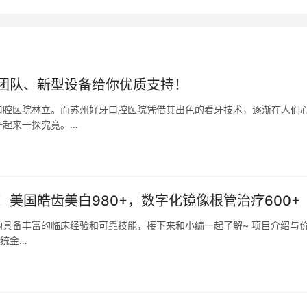
团队、新型设备给你优质支持！
口腔医院林立。而苏州好牙口腔医院凭借其出色的看牙技术，逐渐在人们
一起来一探究竟。…
美国皓齿美白980+，数字化镜像根管治疗600+
具备丰富的临床经验和可靠技能，接下来和小编一起了解~ 项目介绍与
传统金…