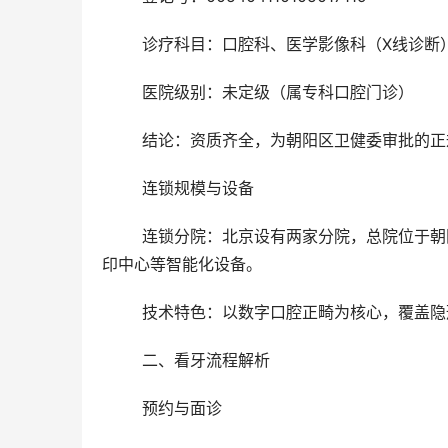
	诊疗科目：口腔科、医学影像科（X线诊断
	医院级别：未定级（属专科口腔门诊）
	结论：资质齐全，为朝阳区卫健委审批的
	连锁规模与设备
	连锁分院：北京设有两家分院，总院位于朝阳区广渠门外大街，配备德国Sirona CBCT影像中心、云数据3D打
印中心等智能化设备。
	技术特色：以数字口腔正畸为核心，覆盖
	二、看牙流程解析
	预约与面诊