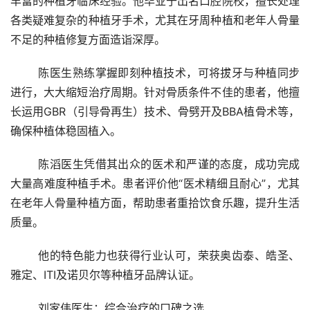
丰富的种植牙临床经验。他毕业于出名口腔院校，擅长处理
各类疑难复杂的种植牙手术，尤其在牙周种植和老年人骨量
不足的种植修复方面造诣深厚。
	陈医生熟练掌握即刻种植技术，可将拔牙与种植同步
进行，大大缩短治疗周期。针对骨质条件不佳的患者，他擅
长运用GBR（引导骨再生）技术、骨劈开及BBA植骨术等，
确保种植体稳固植入。
	陈滔医生凭借其出众的医术和严谨的态度，成功完成
大量高难度种植手术。患者评价他“医术精细且耐心”，尤其
在老年人骨量种植方面，帮助患者重拾饮食乐趣，提升生活
质量。
	他的特色能力也获得行业认可，荣获奥齿泰、皓圣、
雅定、ITI及诺贝尔等种植牙品牌认证。
	刘家伟医生：综合治疗的口碑之选