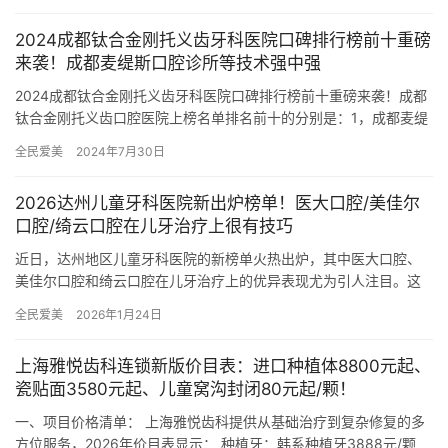
2024成都钛合金刚托义齿牙科医院口碑排行榜前十重磅
来袭！成都麦缇斯口腔诊所等技术强中强
2024成都钛合金刚托义齿牙科医院口碑排行榜前十重磅来袭！成都
钛合金刚托义齿口腔医院上榜名单排名前十的分别是：1，成都麦缇
斯口腔诊所2，成都瑞泰贝森口腔门诊部3，成都武侯茁悦口腔诊…
全民爱美
2024年7月30日
2026达州儿童牙科医院新出炉榜单！医大口腔/美佳尔
口腔/绮云口腔在儿牙治疗上很有技巧
近日，达州地区儿童牙科医院的新榜单火热出炉，其中医大口腔、
美佳尔口腔和绮云口腔在儿牙治疗上的优异表现尤为引人注目。这
三家医院凭借特色的医疗团队、靠前的诊疗设备以及温馨舒适的就
全民爱美
2026年1月24日
医环境…
上海雅悦齿科连锁新版价目表：进口种植体8800元起、
瓷贴面3580元起、儿童窝沟封闭80元起/颗！
一、项目价格清单： 上海雅悦齿科提供从基础治疗到复杂修复的多
方位服务，2026年价目表显示： 种植牙：韩系种植牙3888元/颗