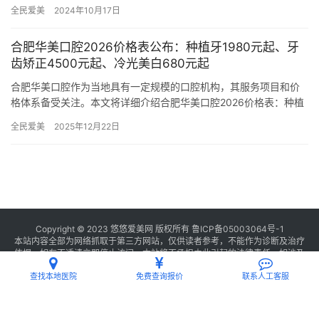
米，是经过上饶市当地监管部门批准后成立的一家集活动义齿、种…
全民爱美
2024年10月17日
合肥华美口腔2026价格表公布：种植牙1980元起、牙
齿矫正4500元起、冷光美白680元起
合肥华美口腔作为当地具有一定规模的口腔机构，其服务项目和价
格体系备受关注。本文将详细介绍合肥华美口腔2026价格表：种植
牙1980元起、牙齿矫正4500元起、冷光美白680元起 种…
全民爱美
2025年12月22日
Copyright © 2023 悠悠爱美网 版权所有
鲁ICP备05003064号-1
本站内容全部为网络抓取于第三方网站，仅供读者参考，不能作为诊断及治疗
依据，如有不适请立即停止访问，本站将不承担由此引起的法律责任。如涉及
版权请
联系我们
删除。
查找本地医院
免费查询报价
联系人工客服