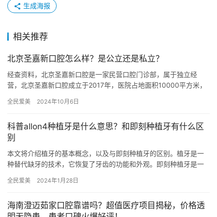
生成海报
相关推荐
北京圣嘉新口腔怎么样？是公立还是私立？
经查资料，北京圣嘉新口腔是一家民营口腔门诊部，属于独立经
营，北京圣嘉新口腔成立于2017年，医院占地面积10000平方米，
是经过北京当地监管部门批准后成立的一家集口腔内科、口腔外科…
全民爱美
2024年10月6日
科普allon4种植牙是什么意思？和即刻种植牙有什么区
别
本文将介绍植牙的基本概念，以及与即刻种植牙的区别。植牙是一
种替代缺牙的技术，它恢复了牙齿的功能和外观。即刻种植牙是一
种快速修复缺牙的方法，它在植牙手术后立即安装牙冠。两种方法
全民爱美
2024年1月28日
在过程…
海南澄迈茹家口腔靠谱吗？超值医疗项目揭秘，价格透
明无隐患，患者口碑火爆好评！