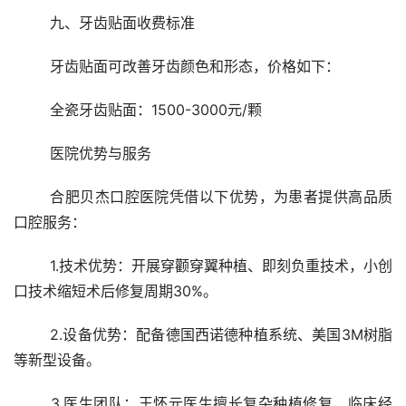
	九、牙齿贴面收费标准
	牙齿贴面可改善牙齿颜色和形态，价格如下：
	全瓷牙齿贴面：1500-3000元/颗
	医院优势与服务
	合肥贝杰口腔医院凭借以下优势，为患者提供高品质
口腔服务：
	1.技术优势：开展穿颧穿翼种植、即刻负重技术，小创
口技术缩短术后修复周期30%。
	2.设备优势：配备德国西诺德种植系统、美国3M树脂
等新型设备。
	3.医生团队：王怀元医生擅长复杂种植修复，临床经