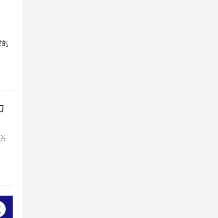
供的
力
善