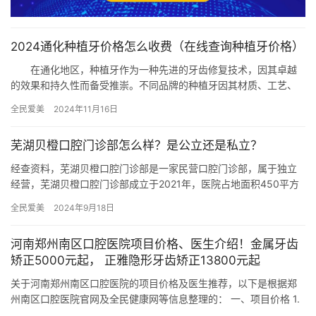
2024通化种植牙价格怎么收费（在线查询种植牙价格）
在通化地区，种植牙作为一种先进的牙齿修复技术，因其卓越
的效果和持久性而备受推崇。不同品牌的种植牙因其材质、工艺、
技术等因素，价格也存在一定的差异。以下将详细介绍通化种植牙
全民爱美
2024年11月16日
价格怎…
芜湖贝橙口腔门诊部怎么样？是公立还是私立？
经查资料，芜湖贝橙口腔门诊部是一家民营口腔门诊部，属于独立
经营，芜湖贝橙口腔门诊部成立于2021年，医院占地面积450平方
米，是经过芜湖当地监管部门批准后成立的一家集种植牙、牙齿矫…
全民爱美
2024年9月18日
河南郑州南区口腔医院项目价格、医生介绍！金属牙齿
矫正5000元起， 正雅隐形牙齿矫正13800元起
关于河南郑州南区口腔医院的项目价格及医生推荐，以下是根据郑
州南区口腔医院官网及全民健康网等信息整理的： 一、项目价格 1.
种植牙价格 韩国登腾种植牙：2980元起/颗 韩国奥齿泰…