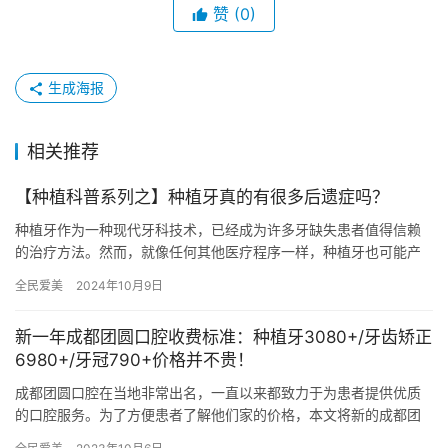
赞
(0)
生成海报
相关推荐
【种植科普系列之】种植牙真的有很多后遗症吗？
种植牙作为一种现代牙科技术，已经成为许多牙缺失患者值得信赖
的治疗方法。然而，就像任何其他医疗程序一样，种植牙也可能产
生一些后遗症。这些后遗症可能因个体差异、手术复杂性、术后护
全民爱美
2024年10月9日
理等因…
新一年成都团圆口腔收费标准：种植牙3080+/牙齿矫正
6980+/牙冠790+价格并不贵！
成都团圆口腔在当地非常出名，一直以来都致力于为患者提供优质
的口腔服务。为了方便患者了解他们家的价格，本文将新的成都团
圆口腔收费标准。 其中：种植牙3080元起、牙齿矫正6980元起…