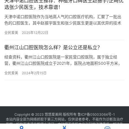
天津中诺口腔医生推荐：种植牙口碑医生赵振宇/正畸优
选张少民医生，技术靠谱！
天津中诺口腔医院作为当地高人气的口腔医疗机构，汇聚了一批出
色的口腔医生，其中赵振宇医生和张少民医生更是以其优异的技术
和良好的口碑赢得了广大患者的信赖，下面就来给大家详细介绍一
全民爱美
2025年12月22日
下。 …
衢州江山口腔医院怎么样？是公立还是私立？
经查资料，衢州江山口腔医院是一家民营口腔医院，属于独立经
营，衢州江山口腔医院成立于2021年，医院占地面积500平方米，
是经过衢州市当地监管部门批准后成立的一家集活动义齿、种植
全民爱美
2024年2月15日
牙、…
Copyright © 2023 悠悠爱美网 版权所有
鲁ICP备05003064号-1
本站内容全部为网络抓取于第三方网站，仅供读者参考，不能作为诊断及治疗
依据，如有不适请立即停止访问，本站将不承担由此引起的法律责任。如涉及