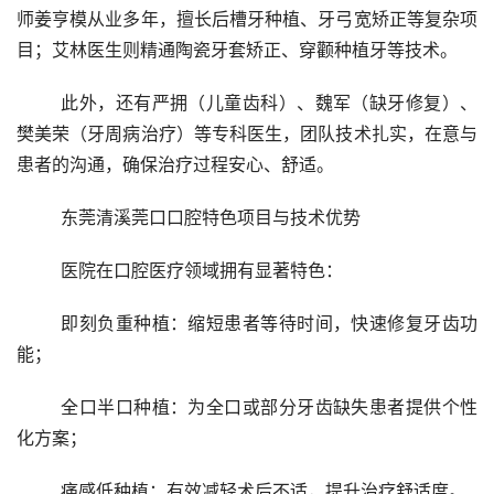
师姜亨模从业多年，擅长后槽牙种植、牙弓宽矫正等复杂项
目；艾林医生则精通陶瓷牙套矫正、穿颧种植牙等技术。
	此外，还有严拥（儿童齿科）、魏军（缺牙修复）、
樊美荣（牙周病治疗）等专科医生，团队技术扎实，在意与
患者的沟通，确保治疗过程安心、舒适。
	东莞清溪莞口口腔特色项目与技术优势
	医院在口腔医疗领域拥有显著特色：
	即刻负重种植：缩短患者等待时间，快速修复牙齿功
能；
	全口半口种植：为全口或部分牙齿缺失患者提供个性
化方案；
	痛感低种植：有效减轻术后不适，提升治疗舒适度。