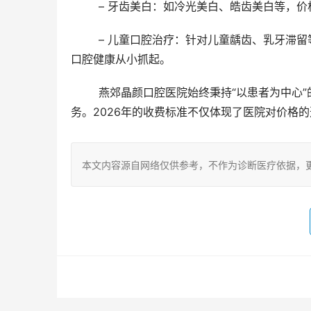
	– 牙齿美白：如冷光美白、皓齿美白等，价
	– 儿童口腔治疗：针对儿童龋齿、乳牙滞留等问题，提供个性化治疗方案，价格根据具体项目而定，确保儿童
口腔健康从小抓起。
	燕郊晶颜口腔医院始终秉持“以患者为中心”的服务理念，致力于为每一位患者提供高品质、个性化的口腔医疗服
务。2026年的收费标准不仅体现了医院对价格
本文内容源自网络仅供参考，不作为诊断医疗依据，