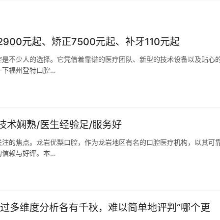
2900元起、矫正7500元起、补牙110元起
腔是不少人的选择。它凭借着靠谱的医疗团队、新型的技术设备以及贴心
一下福州登特口腔…
术娴熟/医生经验足/服务好
关注的焦点。龙岩优梨口腔，作为龙岩地区有名的口腔医疗机构，以其可
的信赖与好评。本…
经过多维度分析各有千秋，难以简单地评判“哪个更