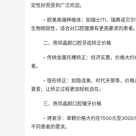
定性好而受到广泛欢迎。
	– 欧美高端种植体：如瑞士ITI、瑞典诺贝尔等品牌，价格大约在10000元至20000元，提供更高端的耐用性和
生物相容性，适合对口腔健康有更高要求的患者
	二、燕郊晶颜口腔牙齿矫正价格
	– 传统金属托槽矫正：经济实惠，价格大约在8000元至15000元，适合对美观要求不高但追求矫正结果的患
者。
	– 隐形矫正：如隐适美、时代天使等，价格从20000元起，以其隐形、舒适、可自行摘戴的特点，深受年轻人
喜爱，让矫正过程更加轻松自在。
	三、燕郊晶颜口腔镶牙价格
	– 烤瓷牙：单颗价格大约在1500元至3000元，根据材质（如镍铬合金、钴铬合金、全瓷）不同有所差异，满足
不同患者的需求。