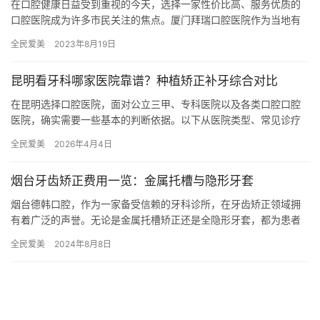
在口腔健康日益受到重视的今天，选择一家性价比高、服务优质的
口腔医院成为许多市民关注的焦点。厦门拜瑞口腔医院作为当地有
名的口腔医疗机构，以其特色的技术和合理的价格赢得了广大患者
全民爱美
2023年8月19日
的信赖…
昆明看牙科哪家医院靠谱？种植矫正补牙综合对比
在昆明选择口腔医院，面对公立三甲、专科医院以及各类口腔口腔
医院，确实需要一些基本的判断依据。以下从医院类型、常见诊疗
项目(种植、矫正、补牙)以及选择标准三个方面进行科普说明，供有
全民爱美
2026年4月4日
看…
烟台牙齿矫正费用一览：金属托槽与隐形牙套
烟台德韩口腔，作为一家备受信赖的牙科诊所，在牙齿矫正领域拥
有着广泛的声誉。无论是金属托槽矫正还是全隐形牙套，都为患者
提供了多样化的选择。但在做出决定之前，了解费用及其优缺点是
全民爱美
2024年8月8日
至关重…